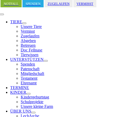
Zum
NOTFALL
SPENDEN
ZUGELAUFEN
VERMISST
Inhalt
springen
Toggle
Navigation
TIERE
Unsere Tiere
Vermisst
Zugelaufen
Abgeben
Betreuen
Doc Fellnase
Tierwissen
UNTERSTÜTZEN
Spenden
Patenschaft
Mitgliedschaft
Testament
Ehrenamt
TERMINE
KINDER
Kindergeburtstag
Schulprojekte
Unsere kleine Farm
ÜBER UNS
LechArche