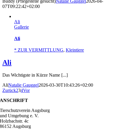
Buddy (Pflegestelle gesucht)
Natalie Gauggel
2026-04-
07T09:22:42+02:00
Ali
Gallerie
Ali
* ZUR VERMITTLUNG
,
Kleintiere
Ali
Das Wichtigste in Kürze Name [...]
Ali
Natalie Gauggel
2026-03-30T10:43:26+02:00
Zurück
2
3
4
Vor
ANSCHRIFT
Tierschutzverein Augsburg
und Umgebung e. V.
Holzbachstr. 4c
86152 Augsburg