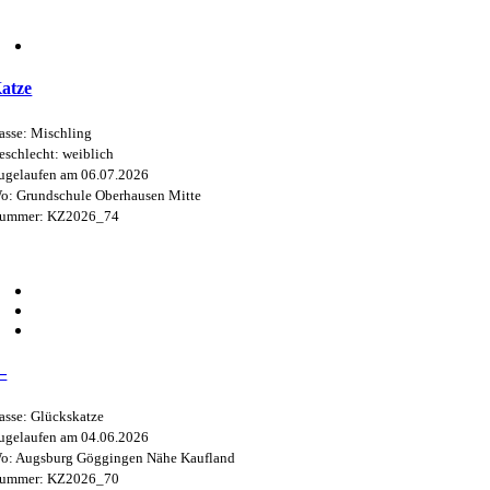
atze
asse: Mischling
eschlecht: weiblich
ugelaufen am 06.07.2026
o: Grundschule Oberhausen Mitte
ummer: KZ2026_74
—
asse: Glückskatze
ugelaufen am 04.06.2026
o: Augsburg Göggingen Nähe Kaufland
ummer: KZ2026_70