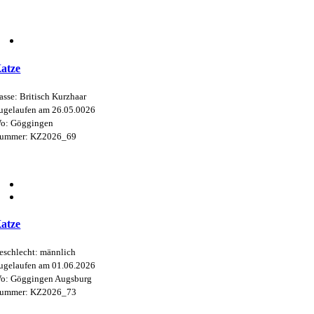
atze
asse: Britisch Kurzhaar
ugelaufen am 26.05.0026
o: Göggingen
ummer: KZ2026_69
atze
eschlecht: männlich
ugelaufen am 01.06.2026
o: Göggingen Augsburg
ummer: KZ2026_73