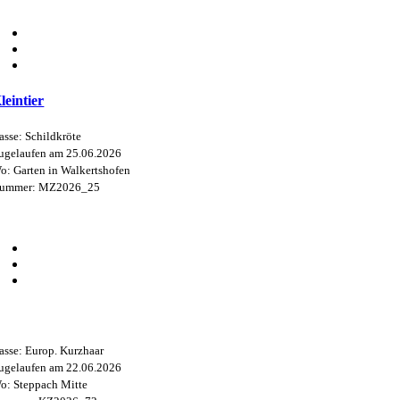
leintier
asse: Schildkröte
ugelaufen am 25.06.2026
o: Garten in Walkertshofen
ummer: MZ2026_25
asse: Europ. Kurzhaar
ugelaufen am 22.06.2026
o: Steppach Mitte