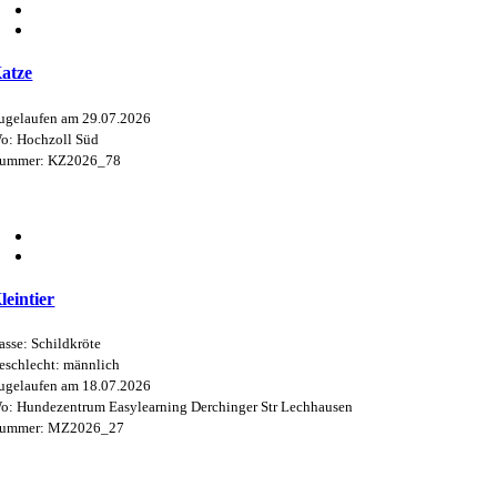
atze
ugelaufen am 29.07.2026
o: Hochzoll Süd
ummer: KZ2026_78
leintier
asse: Schildkröte
eschlecht: männlich
ugelaufen am 18.07.2026
o: Hundezentrum Easylearning Derchinger Str Lechhausen
ummer: MZ2026_27