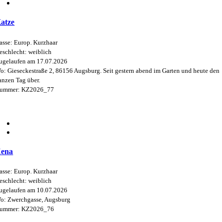
atze
asse: Europ. Kurzhaar
eschlecht: weiblich
ugelaufen am 17.07.2026
o: Gieseckestraße 2, 86156 Augsburg. Seit gestern abend im Garten und heute den
anzen Tag über.
ummer: KZ2026_77
ena
asse: Europ. Kurzhaar
eschlecht: weiblich
ugelaufen am 10.07.2026
o: Zwerchgasse, Augsburg
ummer: KZ2026_76