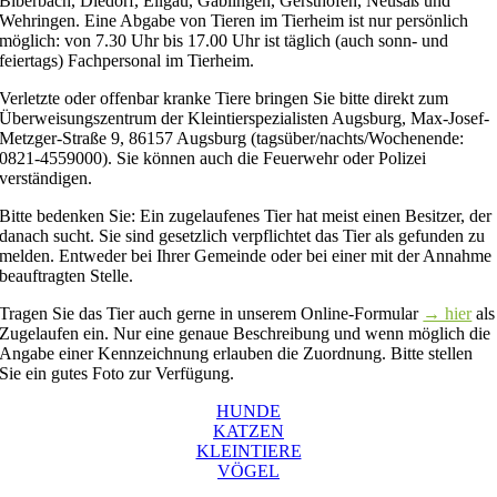
Biberbach, Diedorf, Ellgau, Gablingen, Gersthofen, Neusäß und
Wehringen. Eine Abgabe von Tieren im Tierheim ist nur persönlich
möglich: von 7.30 Uhr bis 17.00 Uhr ist täglich (auch sonn- und
feiertags) Fachpersonal im Tierheim.
Verletzte oder offenbar kranke Tiere bringen Sie bitte direkt zum
Überweisungszentrum der Kleintierspezialisten Augsburg, Max-Josef-
Metzger-Straße 9, 86157 Augsburg (tagsüber/nachts/Wochenende:
0821-4559000). Sie können auch die Feuerwehr oder Polizei
verständigen.
Bitte bedenken Sie: Ein zugelaufenes Tier hat meist einen Besitzer, der
danach sucht. Sie sind gesetzlich verpflichtet das Tier als gefunden zu
melden. Entweder bei Ihrer Gemeinde oder bei einer mit der Annahme
beauftragten Stelle.
Tragen Sie das Tier auch gerne in unserem Online-Formular
→ hier
als
Zugelaufen ein. Nur eine genaue Beschreibung und wenn möglich die
Angabe einer Kennzeichnung erlauben die Zuordnung. Bitte stellen
Sie ein gutes Foto zur Verfügung.
HUNDE
KATZEN
KLEINTIERE
VÖGEL