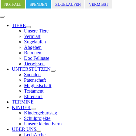
Zum
NOTFALL
SPENDEN
ZUGELAUFEN
VERMISST
Inhalt
springen
Toggle
Navigation
TIERE
Unsere Tiere
Vermisst
Zugelaufen
Abgeben
Betreuen
Doc Fellnase
Tierwissen
UNTERSTÜTZEN
Spenden
Patenschaft
Mitgliedschaft
Testament
Ehrenamt
TERMINE
KINDER
Kindergeburtstag
Schulprojekte
Unsere kleine Farm
ÜBER UNS
LechArche