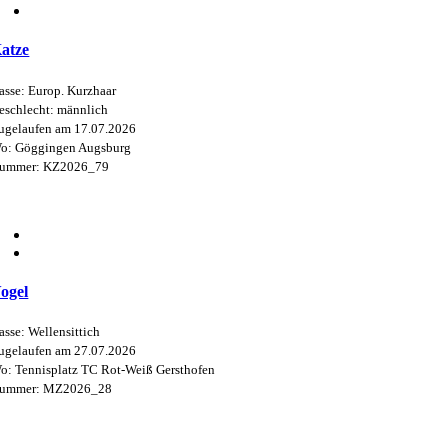
atze
asse: Europ. Kurzhaar
eschlecht: männlich
ugelaufen am 17.07.2026
o: Göggingen Augsburg
ummer: KZ2026_79
ogel
asse: Wellensittich
ugelaufen am 27.07.2026
o: Tennisplatz TC Rot-Weiß Gersthofen
ummer: MZ2026_28