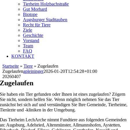
Tierheim Holzbachstraße
Gut Morhard
Biotope
Augsburger Stadttauben
Recht für Tiere
Ziele
Geschichte
Vorstand
Team
FAQ
KONTAKT
Startseite
»
Tiere
»
Zugelaufen
Zugelaufen
apleininger
2026-01-20T12:54:28+01:00
20260407
Zugelaufen
Sie haben ein Tier gefunden oder Ihnen ist eines zugelaufen? Zögern
Sie nicht, sondern helfen Sie. Wenn möglich nehmen Sie das Tier
zunächst bei sich auf und verständigen Sie Ihre Gemeinde, Tierheime,
Tierärzte und -kliniken in der Umgebung.
Das Tierheim LechArche nimmt Fundtiere aus folgenden Gemeinden
an: Augsburg, Adelsried, Altenmünster, Allmannshofen, Aystetten,