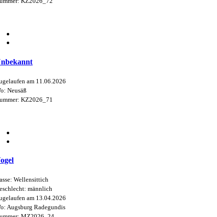
ummer: KZ2026_72
nbekannt
ugelaufen am 11.06.2026
o: Neusäß
ummer: KZ2026_71
ogel
asse: Wellensittich
eschlecht: männlich
ugelaufen am 13.04.2026
o: Augsburg Radegundis
ummer: MZ2026_24