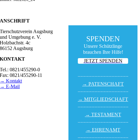
ANSCHRIFT
Tierschutzverein Augsburg
und Umgebung e. V.
SPENDEN
Holzbachstr. 4c
Unsere Schützlinge
86152 Augsburg
brauchen Ihre Hilfe!
KONTAKT
JETZT SPENDEN
Tel.: 0821/455290-0
Fax: 0821/455290-11
→ Kontakt
→ PATEN­SCHAFT
→ E-Mail
BESUCHSZEITEN
→ MITGLIED­SCHAFT
Tierheim Lecharche
Samstag und Sonntag,
→ TESTA­MENT
14.00 - 16.00 Uhr
(außer feiertags)
→ EHREN­AMT
Gut Morhard
Mittwoch - Sonntag,