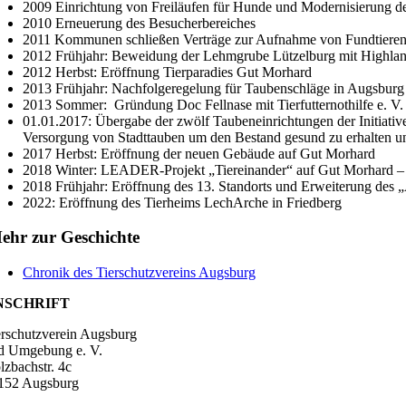
2009 Einrichtung von Freiläufen für Hunde und Modernisierung des
2010 Erneuerung des Besucherbereiches
2011 Kommunen schließen Verträge zur Aufnahme von Fundtieren
2012 Frühjahr: Beweidung der Lehmgrube Lützelburg mit Highla
2012 Herbst: Eröffnung Tierparadies Gut Morhard
2013 Frühjahr: Nachfolgeregelung für Taubenschläge in Augsburg
2013 Sommer: Gründung Doc Fellnase mit Tierfutternothilfe e. V.
01.01.2017: Übergabe der zwölf Taubeneinrichtungen der Initiativ
Versorgung von Stadttauben um den Bestand gesund zu erhalten und
2017 Herbst: Eröffnung der neuen Gebäude auf Gut Morhard
2018 Winter: LEADER-Projekt „Tiereinander“ auf Gut Morhard – 
2018 Frühjahr: Eröffnung des 13. Standorts und Erweiterung des 
2022: Eröffnung des Tierheims LechArche in Friedberg
ehr zur Geschichte
Chronik des Tierschutzvereins Augsburg
NSCHRIFT
erschutzverein Augsburg
d Umgebung e. V.
lzbachstr. 4c
152 Augsburg