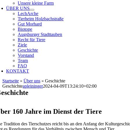
Unsere kleine Farm
ÜBER UNS
LechArche
Tierheim Holzbachstraße
Gut Morhard
Biotope
Augsburger Stadttauben
Recht für Tiere
Ziele
Geschichte
Vorstand
Team
FAQ
KONTAKT
Startseite
»
Über uns
»
Geschichte
Geschichte
apleininger
2024-04-09T13:24:10+02:00
eschichte
ber 160 Jahre im Dienst der Tiere
e Tradition des Tierschutzes reicht bis an den Anfang der Kulturgesch
bt es Regelungen für das Verhältnis zwischen Mensch und Tier.