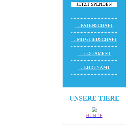
JETZT SPENDEN
→ PATEN­SCHAFT
→ MITGLIED­SCHAFT
→ TESTA­MENT
→ EHREN­AMT
UNSERE TIERE
HUNDE