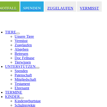
Zum
Inhalt
NOTFALL
SPENDEN
ZUGELAUFEN
VERMISST
springen
oggle
avigation
TIERE
Unsere Tiere
Vermisst
Zugelaufen
Abgeben
Betreuen
Doc Fellnase
Tierwissen
UNTERSTÜTZEN
Spenden
Patenschaft
Mitgliedschaft
Testament
Ehrenamt
TERMINE
KINDER
Kindergeburtstag
Schulprojekte