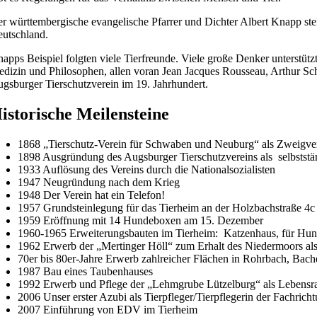
r württembergische evangelische Pfarrer und Dichter Albert Knapp stellt
utschland.
apps Beispiel folgten viele Tierfreunde. Viele große Denker unterstüt
dizin und Philosophen, allen voran Jean Jacques Rousseau, Arthur Sch
gsburger Tierschutzverein im 19. Jahrhundert.
istorische Meilensteine
1868 „Tierschutz-Verein für Schwaben und Neuburg“ als Zweigver
1898 Ausgründung des Augsburger Tierschutzvereins als selbststä
1933 Auflösung des Vereins durch die Nationalsozialisten
1947 Neugründung nach dem Krieg
1948 Der Verein hat ein Telefon!
1957 Grundsteinlegung für das Tierheim an der Holzbachstraße 4c
1959 Eröffnung mit 14 Hundeboxen am 15. Dezember
1960-1965 Erweiterungsbauten im Tierheim: Katzenhaus, für Hund
1962 Erwerb der „Mertinger Höll“ zum Erhalt des Niedermoors als
70er bis 80er-Jahre Erwerb zahlreicher Flächen in Rohrbach, Bac
1987 Bau eines Taubenhauses
1992 Erwerb und Pflege der „Lehmgrube Lützelburg“ als Lebensr
2006 Unser erster Azubi als Tierpfleger/Tierpflegerin der Fachrich
2007 Einführung von EDV im Tierheim