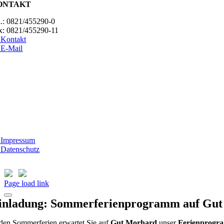
ONTAKT
l.: 0821/455290-0
x: 0821/455290-11
Kontakt
E-Mail
ESUCHSZEITEN
erheim Lecharche
mstag und Sonntag, 14.00 - 16.00 Uhr
ßer feiertags)
t Morhard
ttwoch - Sonntag, 14.00 - 18.00 Uhr
Impressum
Datenschutz
Page load link
inladung: Sommerferienprogramm auf Gu
 den Sommerferien erwartet Sie auf
Gut Morhard
unser
Ferienprog