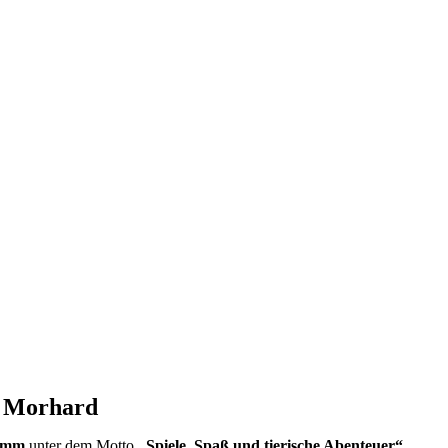
t Morhard
ramm
unter dem Motto
„Spiele, Spaß und tierische Abenteuer“
.