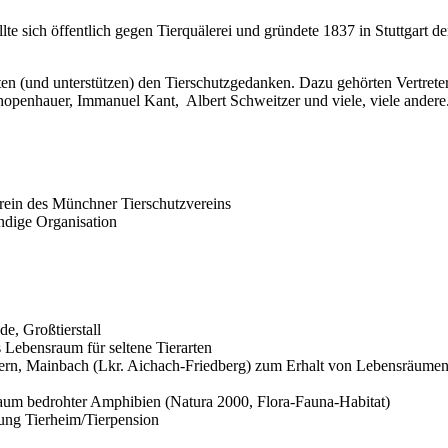
e sich öffentlich gegen Tierquälerei und gründete 1837 in Stuttgart de
zten (und unterstützen) den Tierschutzgedanken. Dazu gehörten Vertrete
openhauer, Immanuel Kant, Albert Schweitzer und viele, viele andere.
ein des Münchner Tierschutzvereins
ndige Organisation
e, Großtierstall
 Lebensraum für seltene Tierarten
hern, Mainbach (Lkr. Aichach-Friedberg) zum Erhalt von Lebensräumen 
aum bedrohter Amphibien (Natura 2000, Flora-Fauna-Habitat)
tung Tierheim/Tierpension