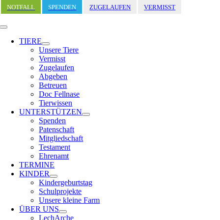
Zum
NOTFALL
SPENDEN
ZUGELAUFEN
VERMISST
Inhalt
springen
Toggle
Navigation
TIERE
Unsere Tiere
Vermisst
Zugelaufen
Abgeben
Betreuen
Doc Fellnase
Tierwissen
UNTERSTÜTZEN
Spenden
Patenschaft
Mitgliedschaft
Testament
Ehrenamt
TERMINE
KINDER
Kindergeburtstag
Schulprojekte
Unsere kleine Farm
ÜBER UNS
LechArche