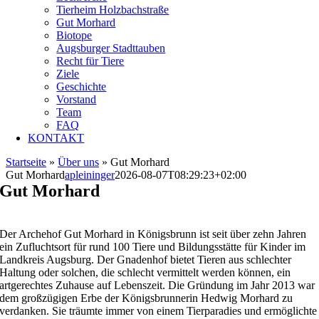
Tierheim Holzbachstraße
Gut Morhard
Biotope
Augsburger Stadttauben
Recht für Tiere
Ziele
Geschichte
Vorstand
Team
FAQ
KONTAKT
Startseite
»
Über uns
»
Gut Morhard
Gut Morhard
apleininger
2026-08-07T08:29:23+02:00
Gut Morhard
Der Archehof Gut Morhard in Königsbrunn ist seit über zehn Jahren
ein Zufluchtsort für rund 100 Tiere und Bildungsstätte für Kinder im
Landkreis Augsburg. Der Gnadenhof bietet Tieren aus schlechter
Haltung oder solchen, die schlecht vermittelt werden können, ein
artgerechtes Zuhause auf Lebenszeit. Die Gründung im Jahr 2013 war
dem großzügigen Erbe der Königsbrunnerin Hedwig Morhard zu
verdanken. Sie träumte immer von einem Tierparadies und ermöglichte