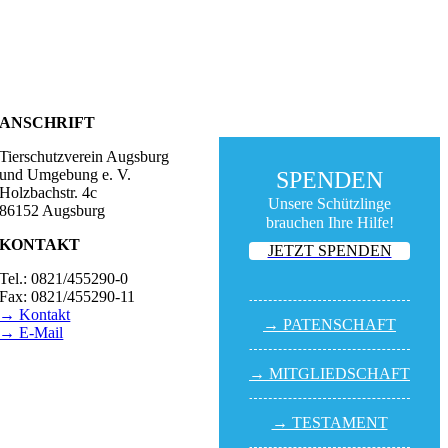
ANSCHRIFT
Tierschutzverein Augsburg
und Umgebung e. V.
SPENDEN
Holzbachstr. 4c
Unsere Schützlinge
86152 Augsburg
brauchen Ihre Hilfe!
KONTAKT
JETZT SPENDEN
Tel.: 0821/455290-0
Fax: 0821/455290-11
→ Kontakt
→ PATEN­SCHAFT
→ E-Mail
BESUCHSZEITEN
→ MITGLIED­SCHAFT
Tierheim Lecharche
Samstag und Sonntag,
→ TESTA­MENT
14.00 - 16.00 Uhr