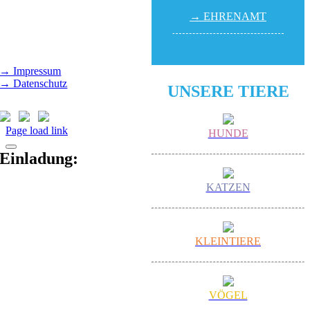
(außer feiertags)
→ EHREN­AMT
Gut Morhard
Mittwoch - Sonntag,
14.00 - 18.00 Uhr
→ Impressum
→ Datenschutz
UNSERE TIERE
Page load link
HUNDE
Einladung:
KATZEN
KLEINTIERE
VÖGEL