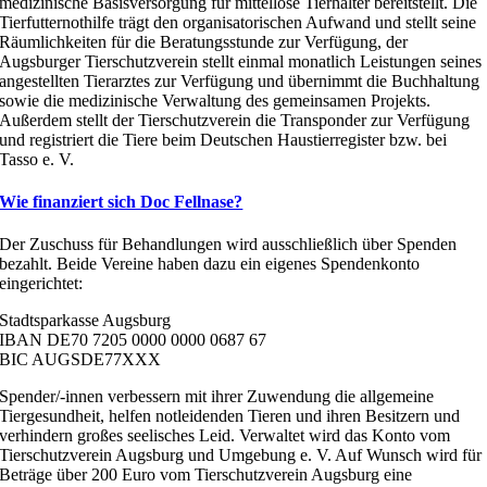
medizinische Basisversorgung für mittellose Tierhalter bereitstellt. Die
Tierfutternothilfe trägt den organisatorischen Aufwand und stellt seine
Räumlichkeiten für die Beratungsstunde zur Verfügung, der
Augsburger Tierschutzverein stellt einmal monatlich Leistungen seines
angestellten Tierarztes zur Verfügung und übernimmt die Buchhaltung
sowie die medizinische Verwaltung des gemeinsamen Projekts.
Außerdem stellt der Tierschutzverein die Transponder zur Verfügung
und registriert die Tiere beim Deutschen Haustierregister bzw. bei
Tasso e. V.
Wie finanziert sich Doc Fellnase?
Der Zuschuss für Behandlungen wird ausschließlich über Spenden
bezahlt. Beide Vereine haben dazu ein eigenes Spendenkonto
eingerichtet:
Stadtsparkasse Augsburg
IBAN DE70 7205 0000 0000 0687 67
BIC AUGSDE77XXX
Spender/-innen verbessern mit ihrer Zuwendung die allgemeine
Tiergesundheit, helfen notleidenden Tieren und ihren Besitzern und
verhindern großes seelisches Leid. Verwaltet wird das Konto vom
Tierschutzverein Augsburg und Umgebung e. V. Auf Wunsch wird für
Beträge über 200 Euro vom Tierschutzverein Augsburg eine