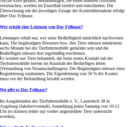
100,00 Euro gesamt. Behandlungen, die einen höheren Aufwand
verursachen, werden im Einzelfall erörtert und entschieden. Die
Überweisung mit der jeweiligen Zusage der Kostenübernahme erfolgt
über Doc Fellnase.
Wer erhält eine Leistung von Doc Fellnase?
Leistungen erhält nur, wer seine Bedürftigkeit tatsächlich nachweisen
kann. Die begünstigten Personen bzw. ihre Tiere müssen mindestens
sechs Monate bei der Tierfutternothilfe gemeldet sein und die
Bedürftigen müssen dort regelmäßig erscheinen.
Es werden nur Tiere behandelt, die beim ersten Kontakt mit der
Tierfutternothilfe bereits im Haushalt des Bedürftigen leben
(Vermeidung von Neuanschaffungen). Die Begünstigten müssen einer
Registrierung zustimmen. Die Eigenleistung von 50 % der Kosten
muss vor der Behandlung bezahlt werden.
Wo gibt es Doc Fellnase?
Im Ausgabeladen der Tierfutternothilfe e. V., Lauterlech 38 in
Augsburg (Jakobervorstadt), Anmeldung jeden Samstag von 10-12
Uhr (es können leider nur vorher angemeldete Tiere untersucht
werden).