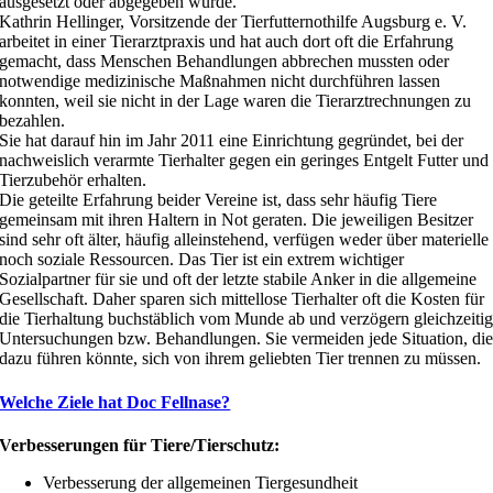
ausgesetzt oder abgegeben wurde.
Kathrin Hellinger, Vorsitzende der Tierfutternothilfe Augsburg e. V.
arbeitet in einer Tierarztpraxis und hat auch dort oft die Erfahrung
gemacht, dass Menschen Behandlungen abbrechen mussten oder
notwendige medizinische Maßnahmen nicht durchführen lassen
konnten, weil sie nicht in der Lage waren die Tierarztrechnungen zu
bezahlen.
Sie hat darauf hin im Jahr 2011 eine Einrichtung gegründet, bei der
nachweislich verarmte Tierhalter gegen ein geringes Entgelt Futter und
Tierzubehör erhalten.
Die geteilte Erfahrung beider Vereine ist, dass sehr häufig Tiere
gemeinsam mit ihren Haltern in Not geraten. Die jeweiligen Besitzer
sind sehr oft älter, häufig alleinstehend, verfügen weder über materielle
noch soziale Ressourcen. Das Tier ist ein extrem wichtiger
Sozialpartner für sie und oft der letzte stabile Anker in die allgemeine
Gesellschaft. Daher sparen sich mittellose Tierhalter oft die Kosten für
die Tierhaltung buchstäblich vom Munde ab und verzögern gleichzeiti
Untersuchungen bzw. Behandlungen. Sie vermeiden jede Situation, di
dazu führen könnte, sich von ihrem geliebten Tier trennen zu müssen.
Welche Ziele hat Doc Fellnase?
Verbesserungen für Tiere/Tierschutz:
Verbesserung der allgemeinen Tiergesundheit