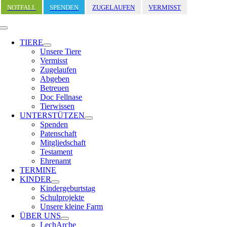
Zum
NOTFALL
SPENDEN
ZUGELAUFEN
VERMISST
Inhalt
springen
Toggle
Navigation
TIERE
Unsere Tiere
Vermisst
Zugelaufen
Abgeben
Betreuen
Doc Fellnase
Tierwissen
UNTERSTÜTZEN
Spenden
Patenschaft
Mitgliedschaft
Testament
Ehrenamt
TERMINE
KINDER
Kindergeburtstag
Schulprojekte
Unsere kleine Farm
ÜBER UNS
LechArche