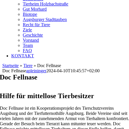
Tierheim Holzbachstraße
Gut Morhard
Biotope
Augsburger Stadttauben
Recht für Tiere
Ziele
Geschichte
Vorstand
Team
FAQ
KONTAKT
Startseite
»
Tiere
»
Doc Fellnase
Doc Fellnase
apleininger
2024-04-10T10:45:57+02:00
Doc Fellnase
Hilfe für mittellose Tierbesitzer
Doc Fellnase ist ein Kooperationsprojekt des Tierschutzvereins
Augsburg und der Tierfutternothilfe Augsburg. Beide Vereine sind seit
vielen Jahren mit der zunehmenden Armut von Tierhaltern konfrontiert
Gerade der Besuch beim Tierarzt kann mitunter teuer werden. Doc
Fellnase möchte mittellosen Tierhaltern an dieser Stelle helfen, damit