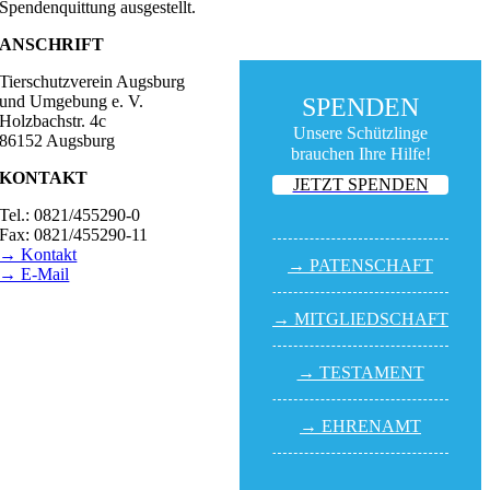
Spendenquittung ausgestellt.
ANSCHRIFT
Tierschutzverein Augsburg
und Umgebung e. V.
SPENDEN
Holzbachstr. 4c
Unsere Schützlinge
86152 Augsburg
brauchen Ihre Hilfe!
KONTAKT
JETZT SPENDEN
Tel.: 0821/455290-0
Fax: 0821/455290-11
→ Kontakt
→ PATEN­SCHAFT
→ E-Mail
BESUCHSZEITEN
→ MITGLIED­SCHAFT
Tierheim Lecharche
Samstag und Sonntag,
→ TESTA­MENT
14.00 - 16.00 Uhr
(außer feiertags)
→ EHREN­AMT
Gut Morhard
Mittwoch - Sonntag,
14.00 - 18.00 Uhr