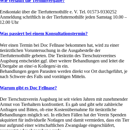
Wie verläuft die Terminvergabe?
Erstkontakt über die Tierfutternothilfe e. V. Tel. 01573-9330252
Anmeldung schriftlich in der Tierfutternothilfe jeden Samstag 10.00 –
12.00 Uhr
Was passiert bei einem Konsultationstermin?
Wer einen Termin bei Doc Fellnase bekommen hat, wird zu einer
tierärztlichen Voruntersuchung in die Ausgabestelle der
Tierfutternothilfe gebeten. Die Tierärztin des Tierschutzvereines
Augsburg entscheidet ggf. über weitere Behandlungen und leitet die
Übergabe an eine/-n Kollegen/-in ein.
Behandlungen gegen Parasiten werden direkt vor Ort durchgeführt, je
nach Schwere des Falls und vorrätigen Mitteln.
Warum gibt es Doc Fellnase?
Der Tierschutzverein Augsburg ist seit vielen Jahren mit zunehmender
Armut von Tierhaltern konfrontiert. Es gab und gibt sehr zahlreiche
Anfragen und Bitten, ob eine Kostenübernahme für tierärztliche
Behandlungen möglich sei. In etlichen Fällen hat der Verein Spenden
akquiriert für individuelle Notlagen und damit vermieden, dass ein Tier
nur aufgrund einer wirtschaftlichen Zwangslage eingeschläfert,