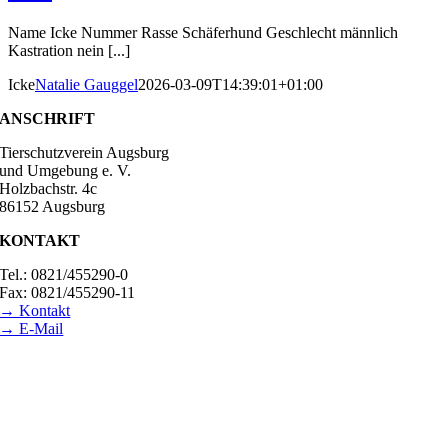
Name Icke Nummer Rasse Schäferhund Geschlecht männlich
Kastration nein [...]
Icke
Natalie Gauggel
2026-03-09T14:39:01+01:00
ANSCHRIFT
Tierschutzverein Augsburg
und Umgebung e. V.
Holzbachstr. 4c
86152 Augsburg
KONTAKT
Tel.: 0821/455290-0
Fax: 0821/455290-11
→ Kontakt
→ E-Mail
BESUCHSZEITEN
Tierheim Lecharche
Samstag und Sonntag, 14.00 - 16.00 Uhr
(außer feiertags)