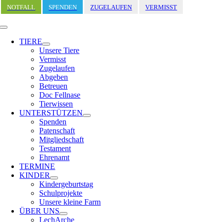
Zum
NOTFALL
SPENDEN
ZUGELAUFEN
VERMISST
Inhalt
springen
Toggle
Navigation
TIERE
Unsere Tiere
Vermisst
Zugelaufen
Abgeben
Betreuen
Doc Fellnase
Tierwissen
UNTERSTÜTZEN
Spenden
Patenschaft
Mitgliedschaft
Testament
Ehrenamt
TERMINE
KINDER
Kindergeburtstag
Schulprojekte
Unsere kleine Farm
ÜBER UNS
LechArche