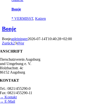
Bonje
* VERMISST
,
Katzen
Bonje
Bonje
apleininger
2026-07-14T10:40:28+02:00
Zurück
2
3
4
Vor
ANSCHRIFT
Tierschutzverein Augsburg
und Umgebung e. V.
Holzbachstr. 4c
86152 Augsburg
KONTAKT
Tel.: 0821/455290-0
Fax: 0821/455290-11
→ Kontakt
→ E-Mail