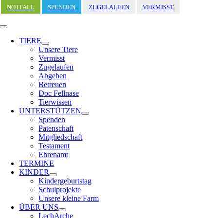
Zum
NOTFALL
SPENDEN
ZUGELAUFEN
VERMISST
Inhalt
springen
Toggle
Navigation
TIERE
Unsere Tiere
Vermisst
Zugelaufen
Abgeben
Betreuen
Doc Fellnase
Tierwissen
UNTERSTÜTZEN
Spenden
Patenschaft
Mitgliedschaft
Testament
Ehrenamt
TERMINE
KINDER
Kindergeburtstag
Schulprojekte
Unsere kleine Farm
ÜBER UNS
LechArche