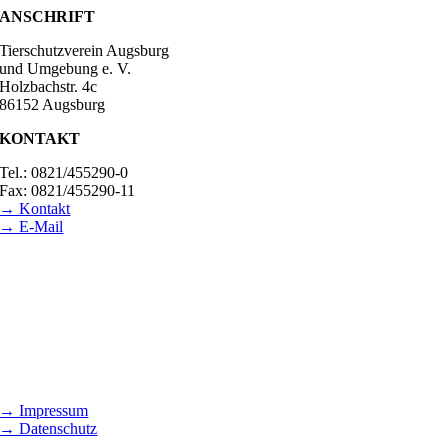
ANSCHRIFT
Tierschutzverein Augsburg
und Umgebung e. V.
Holzbachstr. 4c
86152 Augsburg
KONTAKT
Tel.: 0821/455290-0
Fax: 0821/455290-11
→ Kontakt
→ E-Mail
BESUCHSZEITEN
Tierheim Lecharche
Samstag und Sonntag, 14.00 - 16.00 Uhr
(außer feiertags)
Gut Morhard
Mittwoch - Sonntag, 14.00 - 18.00 Uhr
→ Impressum
→ Datenschutz