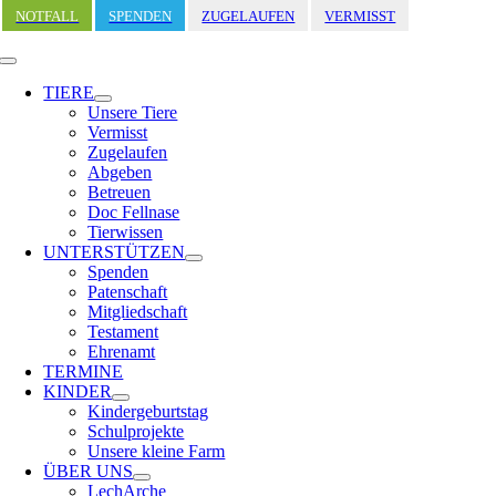
Zum
NOTFALL
SPENDEN
ZUGELAUFEN
VERMISST
Inhalt
springen
Toggle
Navigation
TIERE
Unsere Tiere
Vermisst
Zugelaufen
Abgeben
Betreuen
Doc Fellnase
Tierwissen
UNTERSTÜTZEN
Spenden
Patenschaft
Mitgliedschaft
Testament
Ehrenamt
TERMINE
KINDER
Kindergeburtstag
Schulprojekte
Unsere kleine Farm
ÜBER UNS
LechArche