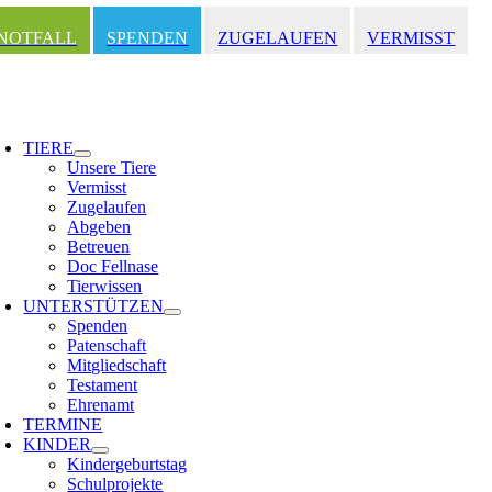
Zum
Inhalt
NOTFALL
SPENDEN
ZUGELAUFEN
VERMISST
springen
oggle
avigation
TIERE
Unsere Tiere
Vermisst
Zugelaufen
Abgeben
Betreuen
Doc Fellnase
Tierwissen
UNTERSTÜTZEN
Spenden
Patenschaft
Mitgliedschaft
Testament
Ehrenamt
TERMINE
KINDER
Kindergeburtstag
Schulprojekte