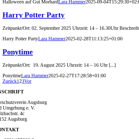
Halloween auf Gut Morhard
Lara Hammer
2025-09-04T15:29:30+02:
Harry Potter Party
Zeitpunkt/Ort: 02. September 2025 Uhrzeit: 14 – 16.30Uhr Beschreibu
Harry Potter Party
Lara Hammer
2025-02-28T11:13:25+01:00
Ponytime
Zeitpunkt/Ort: 19. August 2025 Uhrzeit: 14 – 16 Uhr [...]
Ponytime
Lara Hammer
2025-02-27T17:28:58+01:00
Zurück
1
2
3
Vor
NSCHRIFT
erschutzverein Augsburg
d Umgebung e. V.
lzbachstr. 4c
152 Augsburg
ONTAKT