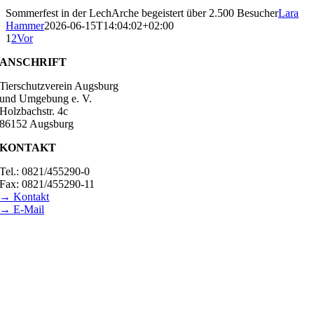
Sommerfest in der LechArche begeistert über 2.500 Besucher
Lara
Hammer
2026-06-15T14:04:02+02:00
1
2
Vor
ANSCHRIFT
Tierschutzverein Augsburg
und Umgebung e. V.
Holzbachstr. 4c
86152 Augsburg
KONTAKT
Tel.: 0821/455290-0
Fax: 0821/455290-11
→ Kontakt
→ E-Mail
BESUCHSZEITEN
Tierheim Lecharche
Samstag und Sonntag, 14.00 - 16.00 Uhr
(außer feiertags)
Gut Morhard