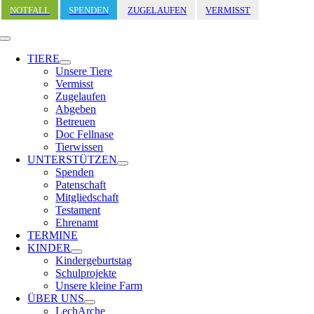
Zum
NOTFALL
SPENDEN
ZUGELAUFEN
VERMISST
Inhalt
springen
Toggle
Navigation
TIERE
Unsere Tiere
Vermisst
Zugelaufen
Abgeben
Betreuen
Doc Fellnase
Tierwissen
UNTERSTÜTZEN
Spenden
Patenschaft
Mitgliedschaft
Testament
Ehrenamt
TERMINE
KINDER
Kindergeburtstag
Schulprojekte
Unsere kleine Farm
ÜBER UNS
LechArche