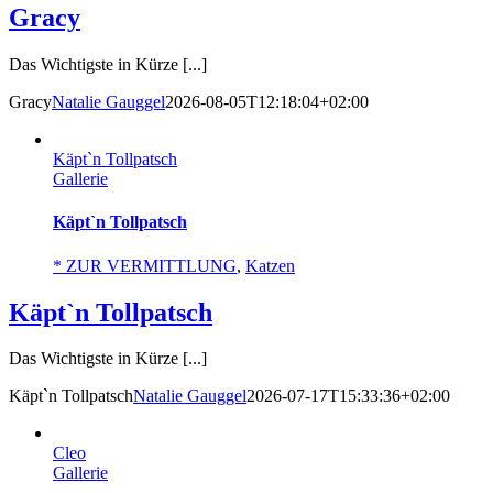
Gracy
Das Wichtigste in Kürze [...]
Gracy
Natalie Gauggel
2026-08-05T12:18:04+02:00
Käptˋn Tollpatsch
Gallerie
Käptˋn Tollpatsch
* ZUR VERMITTLUNG
,
Katzen
Käptˋn Tollpatsch
Das Wichtigste in Kürze [...]
Käptˋn Tollpatsch
Natalie Gauggel
2026-07-17T15:33:36+02:00
Cleo
Gallerie