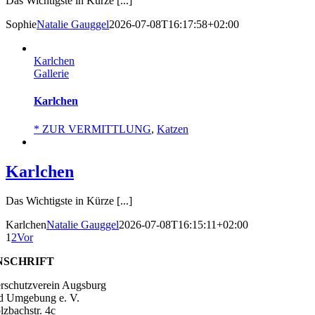
Das Wichtigste in Kürze [...]
Sophie
Natalie Gauggel
2026-07-08T16:17:58+02:00
Karlchen
Gallerie
Karlchen
* ZUR VERMITTLUNG
,
Katzen
Karlchen
Das Wichtigste in Kürze [...]
Karlchen
Natalie Gauggel
2026-07-08T16:15:11+02:00
1
2
Vor
NSCHRIFT
erschutzverein Augsburg
d Umgebung e. V.
lzbachstr. 4c