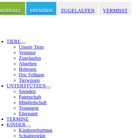
Zum
Inhalt
NOTFALL
SPENDEN
ZUGELAUFEN
VERMISST
springen
oggle
avigation
TIERE
Unsere Tiere
Vermisst
Zugelaufen
Abgeben
Betreuen
Doc Fellnase
Tierwissen
UNTERSTÜTZEN
Spenden
Patenschaft
Mitgliedschaft
Testament
Ehrenamt
TERMINE
KINDER
Kindergeburtstag
Schulprojekte