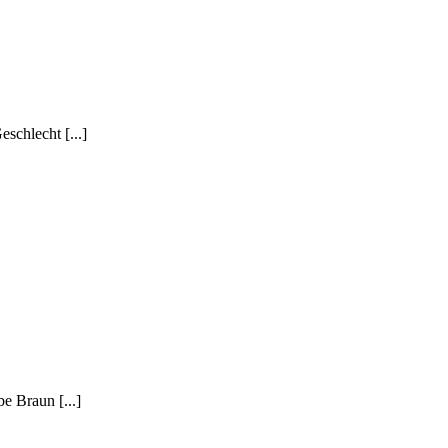
chlecht [...]
 Braun [...]