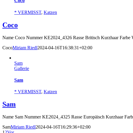
Coco
* VERMISST
,
Katzen
Coco
Name Coco Nummer KE2024_4326 Rasse Britisch Kurzhaar Farbe We
Coco
Miriam Riedl
2024-04-16T16:38:31+02:00
Sam
Gallerie
Sam
* VERMISST
,
Katzen
Sam
Name Sam Nummer KE2024_4325 Rasse Europäisch Kurzhaar Farbe G
Sam
Miriam Riedl
2024-04-16T16:29:36+02:00
1
2
Vor