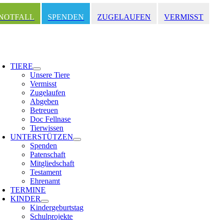
Zum
Inhalt
NOTFALL
SPENDEN
ZUGELAUFEN
VERMISST
springen
oggle
avigation
TIERE
Unsere Tiere
Vermisst
Zugelaufen
Abgeben
Betreuen
Doc Fellnase
Tierwissen
UNTERSTÜTZEN
Spenden
Patenschaft
Mitgliedschaft
Testament
Ehrenamt
TERMINE
KINDER
Kindergeburtstag
Schulprojekte