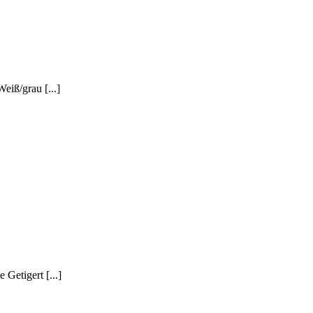
iß/grau [...]
etigert [...]