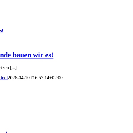
s!
nde bauen wir es!
zen [...]
iedl
2026-04-10T16:57:14+02:00