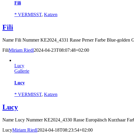
Fili
* VERMISST
,
Katzen
Fili
Name Fili Nummer KE2024_4331 Rasse Perser Farbe Blue-golden Ges
Fili
Miriam Riedl
2024-04-23T08:07:48+02:00
Lucy
Gallerie
Lucy
* VERMISST
,
Katzen
Lucy
Name Lucy Nummer KE2024_4330 Rasse Europäisch Kurzhaar Farbe
Lucy
Miriam Riedl
2024-04-18T08:23:54+02:00