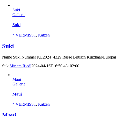
Suki
Gallerie
Suki
* VERMISST
,
Katzen
Suki
Name Suki Nummer KE2024_4329 Rasse Britisch Kurzhaar/Europäisc
Suki
Miriam Riedl
2024-04-16T16:50:48+02:00
Maui
Gallerie
Maui
* VERMISST
,
Katzen
Maui