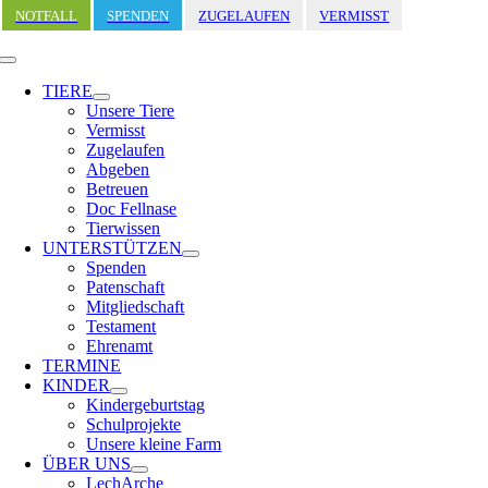
Zum
NOTFALL
SPENDEN
ZUGELAUFEN
VERMISST
Inhalt
springen
Toggle
Navigation
TIERE
Unsere Tiere
Vermisst
Zugelaufen
Abgeben
Betreuen
Doc Fellnase
Tierwissen
UNTERSTÜTZEN
Spenden
Patenschaft
Mitgliedschaft
Testament
Ehrenamt
TERMINE
KINDER
Kindergeburtstag
Schulprojekte
Unsere kleine Farm
ÜBER UNS
LechArche