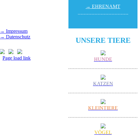
→ EHREN­AMT
Gut Morhard
Mittwoch - Sonntag,
14.00 - 18.00 Uhr
→ Impressum
→ Datenschutz
UNSERE TIERE
Page load link
HUNDE
Nach
oben
KATZEN
KLEINTIERE
VÖGEL