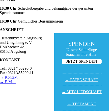
16:30 Uhr
Scheckübergabe und bekanntgabe der gesamten
Spendensumme
16:30 Uhr
Gemütliches Beisammensein
ANSCHRIFT
Tierschutzverein Augsburg
und Umgebung e. V.
SPENDEN
Holzbachstr. 4c
Unsere Schützlinge
86152 Augsburg
brauchen Ihre Hilfe!
KONTAKT
JETZT SPENDEN
Tel.: 0821/455290-0
Fax: 0821/455290-11
→ Kontakt
→ PATEN­SCHAFT
→ E-Mail
BESUCHSZEITEN
→ MITGLIED­SCHAFT
Tierheim Lecharche
Samstag und Sonntag,
→ TESTA­MENT
14.00 - 16.00 Uhr
(außer feiertags)