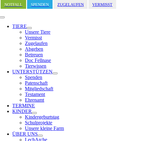
Zum
NOTFALL
SPENDEN
ZUGELAUFEN
VERMISST
Inhalt
springen
Toggle
Navigation
TIERE
Unsere Tiere
Vermisst
Zugelaufen
Abgeben
Betreuen
Doc Fellnase
Tierwissen
UNTERSTÜTZEN
Spenden
Patenschaft
Mitgliedschaft
Testament
Ehrenamt
TERMINE
KINDER
Kindergeburtstag
Schulprojekte
Unsere kleine Farm
ÜBER UNS
LechArche