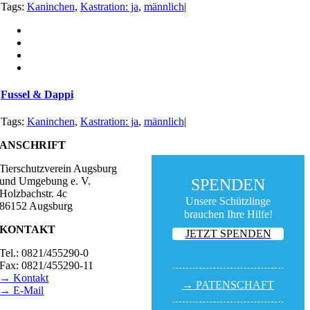
Tags:
Kaninchen
,
Kastration: ja
,
männlich
|
Fussel & Dappi
Tags:
Kaninchen
,
Kastration: ja
,
männlich
|
ANSCHRIFT
Tierschutzverein Augsburg
und Umgebung e. V.
SPENDEN
Holzbachstr. 4c
Unsere Schützlinge
86152 Augsburg
brauchen Ihre Hilfe!
KONTAKT
JETZT SPENDEN
Tel.: 0821/455290-0
Fax: 0821/455290-11
→ Kontakt
→ PATEN­SCHAFT
→ E-Mail