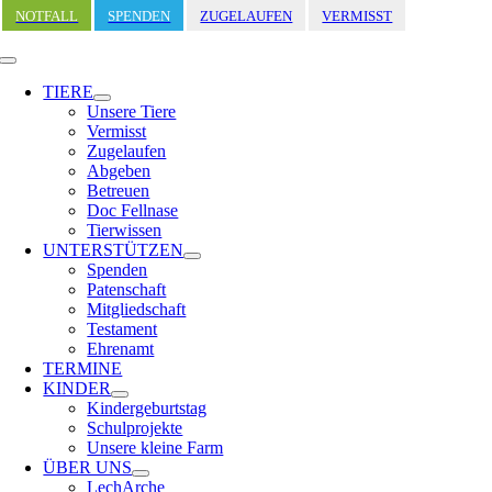
Zum
NOTFALL
SPENDEN
ZUGELAUFEN
VERMISST
Inhalt
springen
Toggle
Navigation
TIERE
Unsere Tiere
Vermisst
Zugelaufen
Abgeben
Betreuen
Doc Fellnase
Tierwissen
UNTERSTÜTZEN
Spenden
Patenschaft
Mitgliedschaft
Testament
Ehrenamt
TERMINE
KINDER
Kindergeburtstag
Schulprojekte
Unsere kleine Farm
ÜBER UNS
LechArche