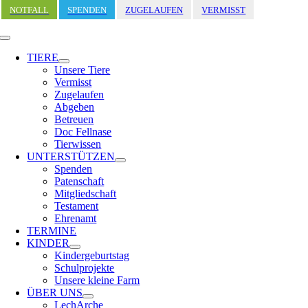
Zum
NOTFALL
SPENDEN
ZUGELAUFEN
VERMISST
Inhalt
springen
Toggle
Navigation
TIERE
Unsere Tiere
Vermisst
Zugelaufen
Abgeben
Betreuen
Doc Fellnase
Tierwissen
UNTERSTÜTZEN
Spenden
Patenschaft
Mitgliedschaft
Testament
Ehrenamt
TERMINE
KINDER
Kindergeburtstag
Schulprojekte
Unsere kleine Farm
ÜBER UNS
LechArche