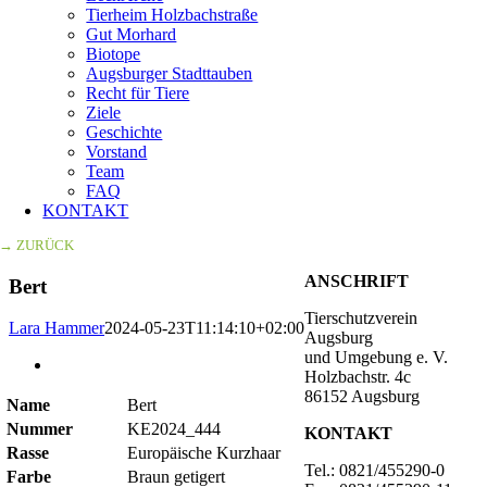
Tierheim Holzbachstraße
Gut Morhard
Biotope
Augsburger Stadttauben
Recht für Tiere
Ziele
Geschichte
Vorstand
Team
FAQ
KONTAKT
→ ZURÜCK
ANSCHRIFT
Bert
Tierschutzverein
Lara Hammer
2024-05-23T11:14:10+02:00
Augsburg
und Umgebung e. V.
Zeige
Holzbachstr. 4c
grösseres
86152 Augsburg
Bild
Name
Bert
Nummer
KE2024_444
KONTAKT
Rasse
Europäische Kurzhaar
Tel.: 0821/455290-0
Farbe
Braun getigert