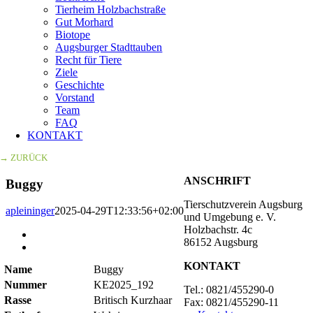
Tierheim Holzbachstraße
Gut Morhard
Biotope
Augsburger Stadttauben
Recht für Tiere
Ziele
Geschichte
Vorstand
Team
FAQ
KONTAKT
→ ZURÜCK
ANSCHRIFT
Buggy
Tierschutzverein Augsburg
apleininger
2025-04-29T12:33:56+02:00
und Umgebung e. V.
Holzbachstr. 4c
Zeige
86152 Augsburg
grösseres
Bild
KONTAKT
Name
Buggy
Nummer
KE2025_192
Tel.: 0821/455290-0
Rasse
Britisch Kurzhaar
Fax: 0821/455290-11