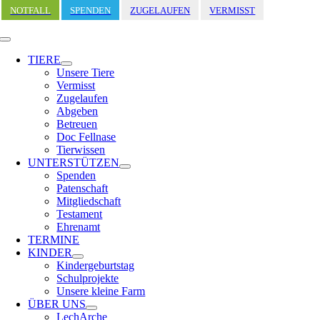
Zum
NOTFALL
SPENDEN
ZUGELAUFEN
VERMISST
Inhalt
springen
Toggle
Navigation
TIERE
Unsere Tiere
Vermisst
Zugelaufen
Abgeben
Betreuen
Doc Fellnase
Tierwissen
UNTERSTÜTZEN
Spenden
Patenschaft
Mitgliedschaft
Testament
Ehrenamt
TERMINE
KINDER
Kindergeburtstag
Schulprojekte
Unsere kleine Farm
ÜBER UNS
LechArche