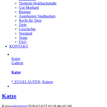
Tierheim Holzbachstraße
Gut Morhard
Biotope
Augsburger Stadttauben
Recht für Tiere
Ziele
Geschichte
Vorstand
Team
FAQ
KONTAKT
Katze
Gallerie
Katze
* ZUGELAUFEN
,
Katzen
Katze
Katze
apleininger
2026-02-02T10:18:46+01:00