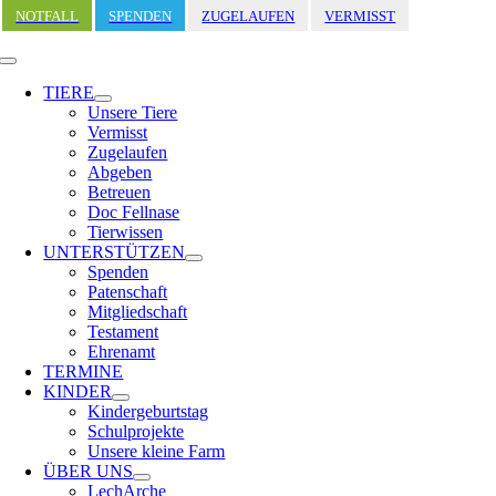
Zum
NOTFALL
SPENDEN
ZUGELAUFEN
VERMISST
Inhalt
springen
Toggle
Navigation
TIERE
Unsere Tiere
Vermisst
Zugelaufen
Abgeben
Betreuen
Doc Fellnase
Tierwissen
UNTERSTÜTZEN
Spenden
Patenschaft
Mitgliedschaft
Testament
Ehrenamt
TERMINE
KINDER
Kindergeburtstag
Schulprojekte
Unsere kleine Farm
ÜBER UNS
LechArche