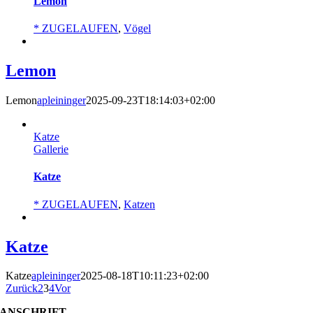
Lemon
* ZUGELAUFEN
,
Vögel
Lemon
Lemon
apleininger
2025-09-23T18:14:03+02:00
Katze
Gallerie
Katze
* ZUGELAUFEN
,
Katzen
Katze
Katze
apleininger
2025-08-18T10:11:23+02:00
Zurück
2
3
4
Vor
ANSCHRIFT