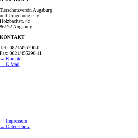
Tierschutzverein Augsburg
und Umgebung e. V.
Holzbachstr. 4c
86152 Augsburg
KONTAKT
Tel.: 0821/455290-0
Fax: 0821/455290-11
→ Kontakt
→ E-Mail
BESUCHSZEITEN
Tierheim Lecharche
Samstag und Sonntag, 14.00 - 16.00 Uhr
(außer feiertags)
Gut Morhard
Mittwoch - Sonntag, 14.00 - 18.00 Uhr
→ Impressum
→ Datenschutz