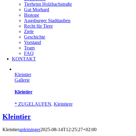
Tierheim Holzbachstraße
Gut Morhard
Biotope
Augsburger Stadttauben
Recht für Tiere
Ziele
Geschichte
Vorstand
Team
FAQ
KONTAKT
Kleintier
Gallerie
Kleintier
* ZUGELAUFEN
,
Kleintiere
Kleintier
Kleintier
apleininger
2025-08-14T12:25:27+02:00