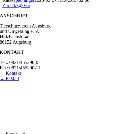
Katze
apleininger
2025-05-27T11:02:02+02:00
Zurück
3
4
5
Vor
ANSCHRIFT
Tierschutzverein Augsburg
und Umgebung e. V.
Holzbachstr. 4c
86152 Augsburg
KONTAKT
Tel.: 0821/455290-0
Fax: 0821/455290-11
→ Kontakt
→ E-Mail
BESUCHSZEITEN
Tierheim Lecharche
Samstag und Sonntag, 14.00 - 16.00 Uhr
(außer feiertags)
Gut Morhard
Mittwoch - Sonntag, 14.00 - 18.00 Uhr
→ Impressum