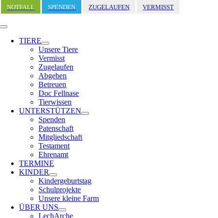
Zum
NOTFALL
SPENDEN
ZUGELAUFEN
VERMISST
Inhalt
springen
Toggle
Navigation
TIERE
Unsere Tiere
Vermisst
Zugelaufen
Abgeben
Betreuen
Doc Fellnase
Tierwissen
UNTERSTÜTZEN
Spenden
Patenschaft
Mitgliedschaft
Testament
Ehrenamt
TERMINE
KINDER
Kindergeburtstag
Schulprojekte
Unsere kleine Farm
ÜBER UNS
LechArche