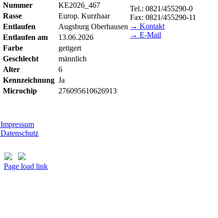
Nummer
KE2026_467
Tel.: 0821/455290-0
Rasse
Europ. Kurzhaar
Fax: 0821/455290-11
→ Kontakt
Entlaufen
Augsburg Oberhausen
→ E-Mail
Entlaufen am
13.06.2026
Farbe
getigert
BESUCHSZEITEN
Geschlecht
männlich
Tierheim Lecharche
Alter
6
Samstag und Sonntag, 14.00
Kennzeichnung
Ja
(außer feiertags)
Microchip
276095610626913
Gut Morhard
Mittwoch - Sonntag, 14.00 -
Impressum
Datenschutz
Page load link
Nach
oben