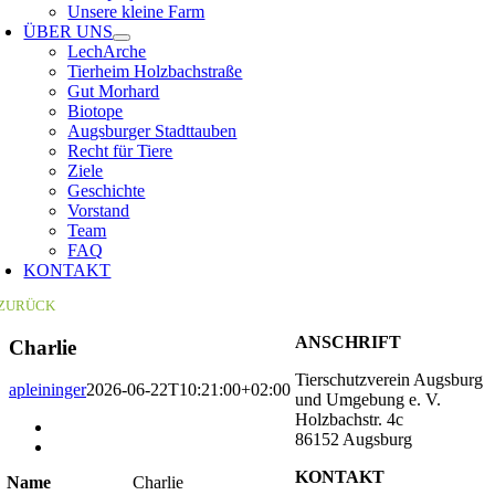
Unsere kleine Farm
ÜBER UNS
LechArche
Tierheim Holzbachstraße
Gut Morhard
Biotope
Augsburger Stadttauben
Recht für Tiere
Ziele
Geschichte
Vorstand
Team
FAQ
KONTAKT
ZURÜCK
ANSCHRIFT
Charlie
Tierschutzverein Augsburg
apleininger
2026-06-22T10:21:00+02:00
und Umgebung e. V.
Holzbachstr. 4c
Zeige
86152 Augsburg
grösseres
Bild
KONTAKT
Name
Charlie