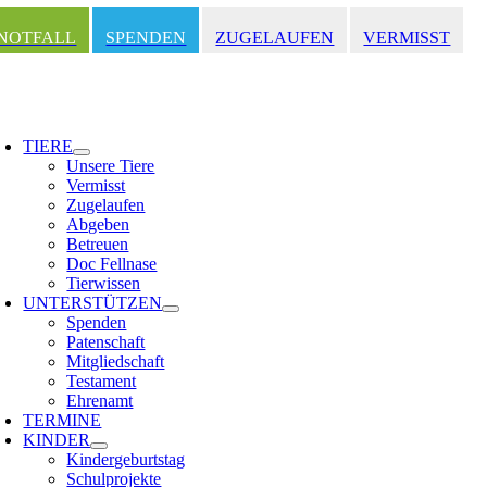
Zum
Inhalt
NOTFALL
SPENDEN
ZUGELAUFEN
VERMISST
springen
oggle
avigation
TIERE
Unsere Tiere
Vermisst
Zugelaufen
Abgeben
Betreuen
Doc Fellnase
Tierwissen
UNTERSTÜTZEN
Spenden
Patenschaft
Mitgliedschaft
Testament
Ehrenamt
TERMINE
KINDER
Kindergeburtstag
Schulprojekte