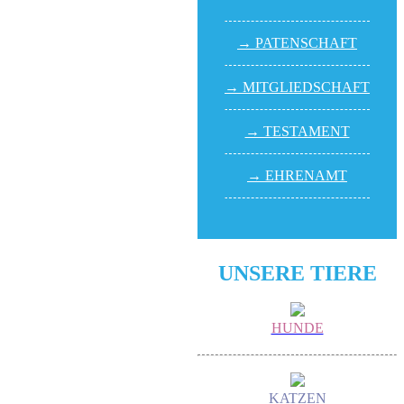
→ PATEN­SCHAFT
→ MITGLIED­SCHAFT
→ TESTA­MENT
→ EHREN­AMT
UNSERE TIERE
HUNDE
KATZEN