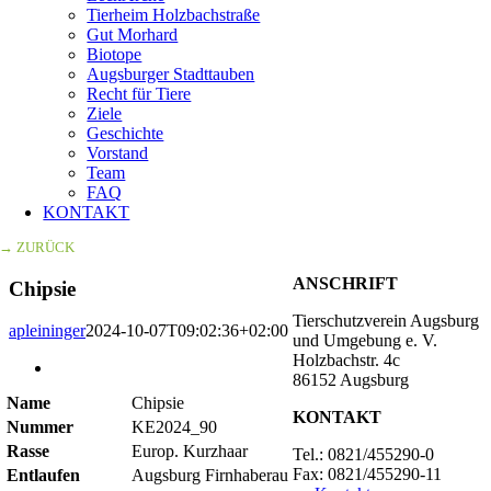
Tierheim Holzbachstraße
Gut Morhard
Biotope
Augsburger Stadttauben
Recht für Tiere
Ziele
Geschichte
Vorstand
Team
FAQ
KONTAKT
→ ZURÜCK
ANSCHRIFT
Chipsie
Tierschutzverein Augsburg
apleininger
2024-10-07T09:02:36+02:00
und Umgebung e. V.
Holzbachstr. 4c
Zeige
86152 Augsburg
grösseres
Name
Chipsie
Bild
KONTAKT
Nummer
KE2024_90
Rasse
Europ. Kurzhaar
Tel.: 0821/455290-0
Fax: 0821/455290-11
Entlaufen
Augsburg Firnhaberau