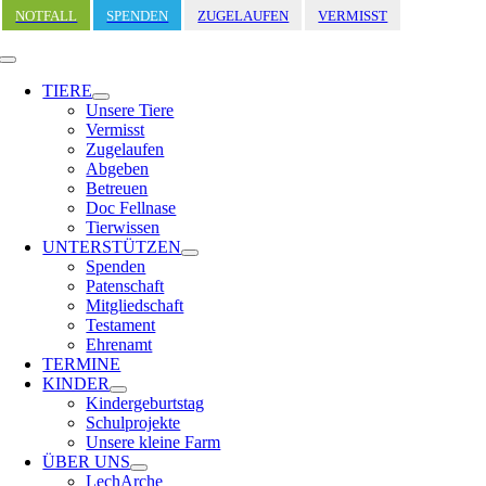
Zum
NOTFALL
SPENDEN
ZUGELAUFEN
VERMISST
Inhalt
springen
Toggle
Navigation
TIERE
Unsere Tiere
Vermisst
Zugelaufen
Abgeben
Betreuen
Doc Fellnase
Tierwissen
UNTERSTÜTZEN
Spenden
Patenschaft
Mitgliedschaft
Testament
Ehrenamt
TERMINE
KINDER
Kindergeburtstag
Schulprojekte
Unsere kleine Farm
ÜBER UNS
LechArche