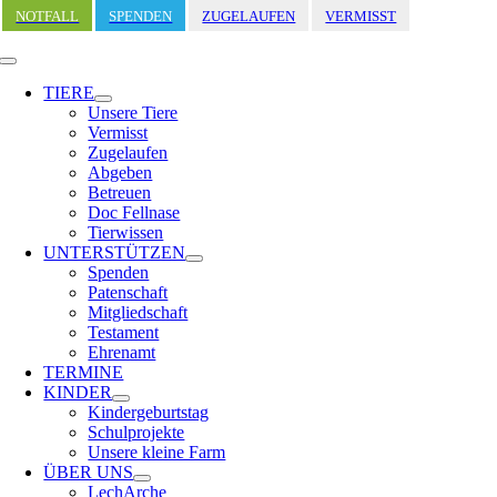
Zum
NOTFALL
SPENDEN
ZUGELAUFEN
VERMISST
Inhalt
springen
Toggle
Navigation
TIERE
Unsere Tiere
Vermisst
Zugelaufen
Abgeben
Betreuen
Doc Fellnase
Tierwissen
UNTERSTÜTZEN
Spenden
Patenschaft
Mitgliedschaft
Testament
Ehrenamt
TERMINE
KINDER
Kindergeburtstag
Schulprojekte
Unsere kleine Farm
ÜBER UNS
LechArche