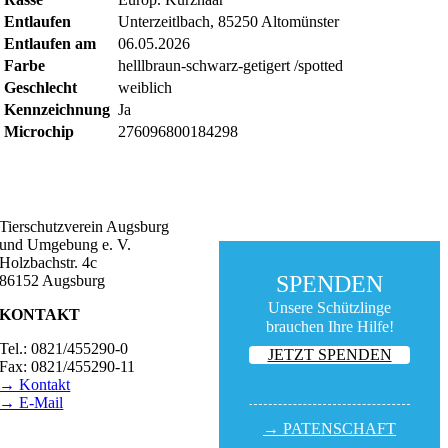
Entlaufen
Unterzeitlbach, 85250 Altomünster
Entlaufen am
06.05.2026
Farbe
helllbraun-schwarz-getigert /spotted
Geschlecht
weiblich
Kennzeichnung
Ja
Microchip
276096800184298
Tierschutzverein Augsburg
und Umgebung e. V.
Holzbachstr. 4c
SPENDEN
86152 Augsburg
Unsere Schützlinge
KONTAKT
brauchen Ihre Hilfe!
Tel.: 0821/455290-0
JETZT SPENDEN
Fax: 0821/455290-11
→ Kontakt
→ E-Mail
→ PATEN­SCHAFT
BESUCHSZEITEN