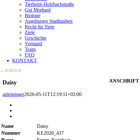
Tierheim Holzbachstraße
Gut Morhard
Biotope
Augsburger Stadttauben
Recht für Tiere
Ziele
Geschichte
Vorstand
Team
FAQ
KONTAKT
→ ZURÜCK
ANSCHRIFT
Daisy
apleininger
2026-05-11T12:19:11+02:00
Zeige
grösseres
Bild
Name
Daisy
Nummer
KE2026_437
Rasse
Europ. Kurzhaar