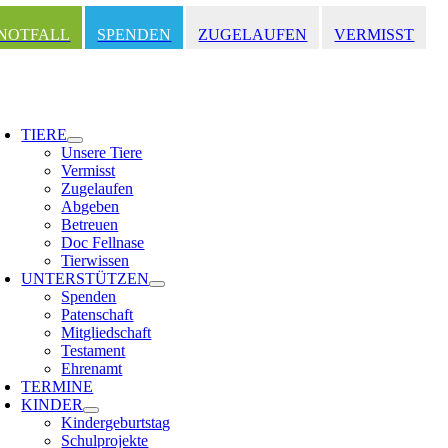
Zum
Inhalt
NOTFALL
SPENDEN
ZUGELAUFEN
VERMISST
springen
oggle
avigation
TIERE
Unsere Tiere
Vermisst
Zugelaufen
Abgeben
Betreuen
Doc Fellnase
Tierwissen
UNTERSTÜTZEN
Spenden
Patenschaft
Mitgliedschaft
Testament
Ehrenamt
TERMINE
KINDER
Kindergeburtstag
Schulprojekte