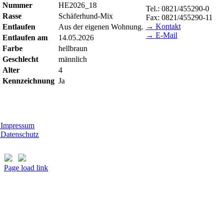
Nummer
HE2026_18
Tel.: 0821/455290-0
Rasse
Schäferhund-Mix
Fax: 0821/455290-11
→ Kontakt
Entlaufen
Aus der eigenen Wohnung.
→ E-Mail
Entlaufen am
14.05.2026
Farbe
hellbraun
BESUCHSZEITEN
Geschlecht
männlich
Tierheim Lecharche
Alter
4
Samstag und Sonntag, 1
Kennzeichnung
Ja
(außer feiertags)
Gut Morhard
Mittwoch - Sonntag, 14
Impressum
Datenschutz
Page load link
Nach
oben