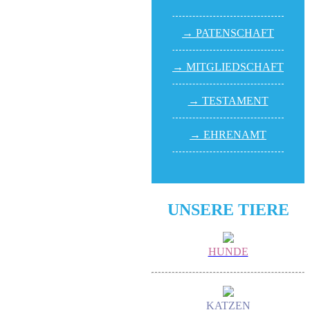
→ PATEN­SCHAFT
→ MITGLIED­SCHAFT
→ TESTA­MENT
→ EHREN­AMT
UNSERE TIERE
HUNDE
KATZEN