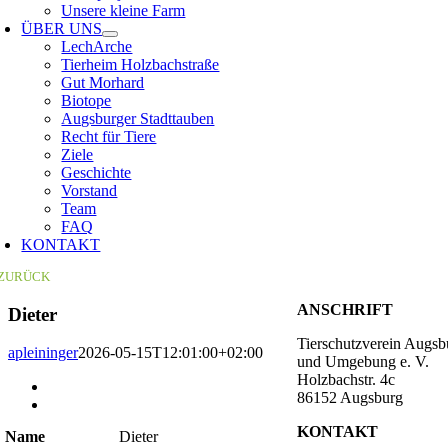
Unsere kleine Farm
ÜBER UNS
LechArche
Tierheim Holzbachstraße
Gut Morhard
Biotope
Augsburger Stadttauben
Recht für Tiere
Ziele
Geschichte
Vorstand
Team
FAQ
KONTAKT
ZURÜCK
ANSCHRIFT
Dieter
Tierschutzverein Augsb
apleininger
2026-05-15T12:01:00+02:00
und Umgebung e. V.
Holzbachstr. 4c
Zeige
86152 Augsburg
grösseres
Bild
KONTAKT
Name
Dieter