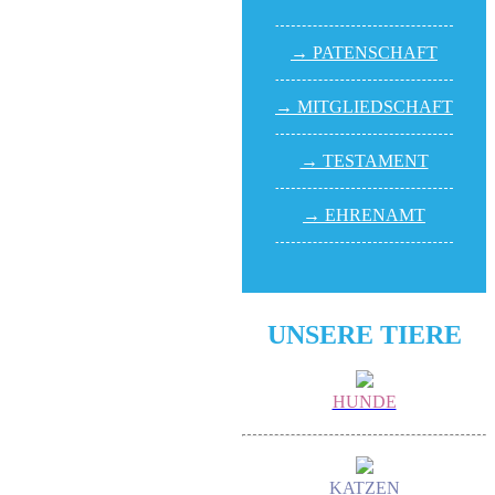
→ PATEN­SCHAFT
→ MITGLIED­SCHAFT
→ TESTA­MENT
→ EHREN­AMT
UNSERE TIERE
HUNDE
KATZEN