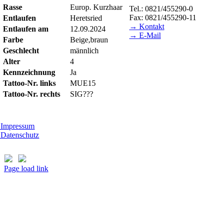
Rasse
Europ. Kurzhaar
Tel.: 0821/455290-0
Fax: 0821/455290-11
Entlaufen
Heretsried
→ Kontakt
Entlaufen am
12.09.2024
→ E-Mail
Farbe
Beige,braun
Geschlecht
männlich
BESUCHSZEITEN
Alter
4
Tierheim Lecharche
Kennzeichnung
Ja
Samstag und Sonntag, 14.00 
Tattoo-Nr. links
MUE15
(außer feiertags)
Tattoo-Nr. rechts
SIG???
Gut Morhard
Mittwoch - Sonntag, 14.00 - 
Impressum
Datenschutz
Page load link
Nach
oben