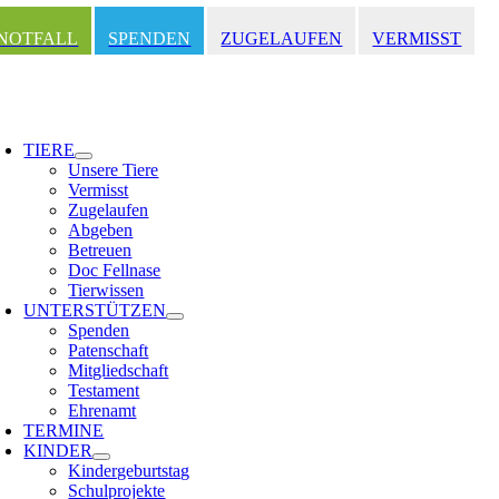
Zum
Inhalt
NOTFALL
SPENDEN
ZUGELAUFEN
VERMISST
springen
oggle
avigation
TIERE
Unsere Tiere
Vermisst
Zugelaufen
Abgeben
Betreuen
Doc Fellnase
Tierwissen
UNTERSTÜTZEN
Spenden
Patenschaft
Mitgliedschaft
Testament
Ehrenamt
TERMINE
KINDER
Kindergeburtstag
Schulprojekte