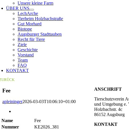
Unsere kleine Farm
ÜBER UNS
LechArche
Tierheim Holzbachstraße
Gut Morhard
Biotope
Augsburger Stadttauben
Recht für Tiere
Ziele
Geschichte
Vorstand
Team
FAQ
KONTAKT
ZURÜCK
ANSCHRIFT
Fee
Tierschutzverein 
apleininger
2026-03-03T10:06:10+01:00
und Umgebung e. 
Holzbachstr. 4c
Zeige
86152 Augsburg
grösseres
Name
Fee
Bild
KONTAKT
Nummer
KE2026_381