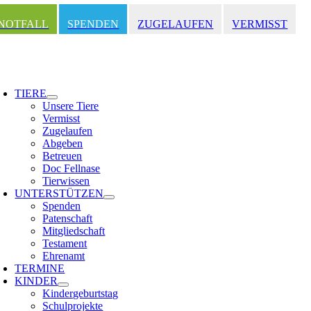
Zum
Inhalt
NOTFALL
SPENDEN
ZUGELAUFEN
VERMISST
springen
oggle
avigation
TIERE
Unsere Tiere
Vermisst
Zugelaufen
Abgeben
Betreuen
Doc Fellnase
Tierwissen
UNTERSTÜTZEN
Spenden
Patenschaft
Mitgliedschaft
Testament
Ehrenamt
TERMINE
KINDER
Kindergeburtstag
Schulprojekte