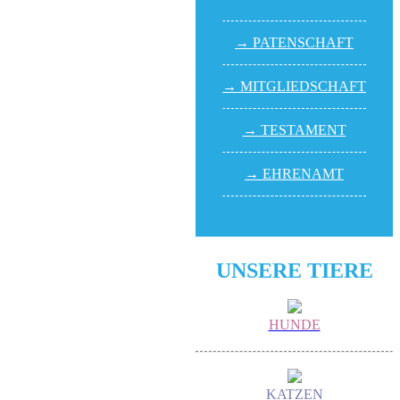
→ PATEN­SCHAFT
→ MITGLIED­SCHAFT
→ TESTA­MENT
→ EHREN­AMT
UNSERE TIERE
HUNDE
KATZEN