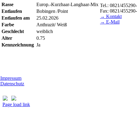
Rasse
Europ.-Kurzhaar-Langhaar-Mix
Tel.: 0821/455290
Fax: 0821/455290
Entlaufen
Bobingen /Point
→ Kontakt
Entlaufen am
25.02.2026
→ E-Mail
Farbe
Anthrazit/ Weiß
Geschlecht
weiblich
BESUCHSZEITE
Alter
0.75
Tierheim Lecharch
Kennzeichnung
Ja
Samstag und Sonnt
(außer feiertags)
t Morhard
ttwoch - Sonntag, 14.00 - 18.00 Uhr
Impressum
Datenschutz
Page load link
Nach
oben