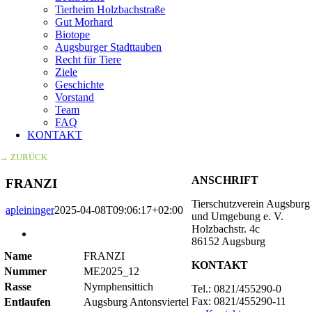
Tierheim Holzbachstraße
Gut Morhard
Biotope
Augsburger Stadttauben
Recht für Tiere
Ziele
Geschichte
Vorstand
Team
FAQ
KONTAKT
→ ZURÜCK
ANSCHRIFT
FRANZI
Tierschutzverein Augsburg
apleininger
2025-04-08T09:06:17+02:00
und Umgebung e. V.
Holzbachstr. 4c
Zeige
86152 Augsburg
grösseres
Name
FRANZI
Bild
KONTAKT
Nummer
ME2025_12
Rasse
Nymphensittich
Tel.: 0821/455290-0
Fax: 0821/455290-11
Entlaufen
Augsburg Antonsviertel