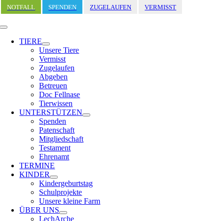
Zum
NOTFALL
SPENDEN
ZUGELAUFEN
VERMISST
Inhalt
springen
Toggle
Navigation
TIERE
Unsere Tiere
Vermisst
Zugelaufen
Abgeben
Betreuen
Doc Fellnase
Tierwissen
UNTERSTÜTZEN
Spenden
Patenschaft
Mitgliedschaft
Testament
Ehrenamt
TERMINE
KINDER
Kindergeburtstag
Schulprojekte
Unsere kleine Farm
ÜBER UNS
LechArche