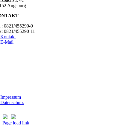
lzbachstr. 4c
152 Augsburg
ONTAKT
l.: 0821/455290-0
x: 0821/455290-11
Kontakt
E-Mail
ESUCHSZEITEN
erheim Lecharche
mstag und Sonntag, 14.00 - 16.00 Uhr
ßer feiertags)
t Morhard
ttwoch - Sonntag, 14.00 - 18.00 Uhr
Impressum
Datenschutz
Page load link
Nach
oben