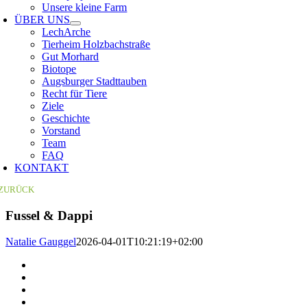
Unsere kleine Farm
ÜBER UNS
LechArche
Tierheim Holzbachstraße
Gut Morhard
Biotope
Augsburger Stadttauben
Recht für Tiere
Ziele
Geschichte
Vorstand
Team
FAQ
KONTAKT
ZURÜCK
Fussel & Dappi
Natalie Gauggel
2026-04-01T10:21:19+02:00
Zeige
grösseres
Bild