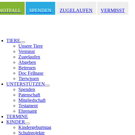
Zum
Inhalt
NOTFALL
SPENDEN
ZUGELAUFEN
VERMISST
springen
oggle
avigation
TIERE
Unsere Tiere
Vermisst
Zugelaufen
Abgeben
Betreuen
Doc Fellnase
Tierwissen
UNTERSTÜTZEN
Spenden
Patenschaft
Mitgliedschaft
Testament
Ehrenamt
TERMINE
KINDER
Kindergeburtstag
Schulprojekte