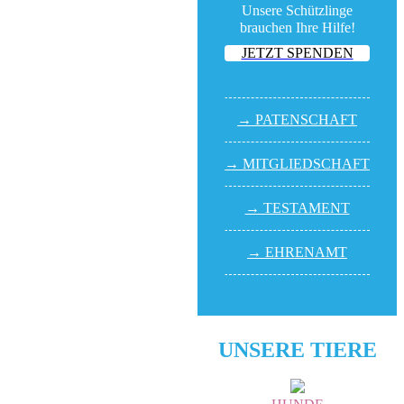
Unsere Schützlinge
brauchen Ihre Hilfe!
JETZT SPENDEN
→ PATEN­SCHAFT
→ MITGLIED­SCHAFT
→ TESTA­MENT
→ EHREN­AMT
UNSERE TIERE