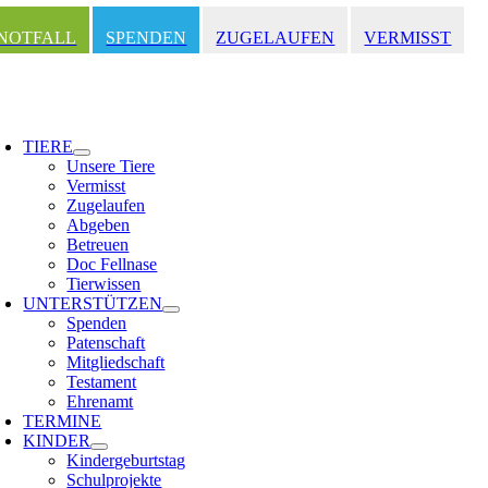
Zum
Inhalt
NOTFALL
SPENDEN
ZUGELAUFEN
VERMISST
springen
oggle
avigation
TIERE
Unsere Tiere
Vermisst
Zugelaufen
Abgeben
Betreuen
Doc Fellnase
Tierwissen
UNTERSTÜTZEN
Spenden
Patenschaft
Mitgliedschaft
Testament
Ehrenamt
TERMINE
KINDER
Kindergeburtstag
Schulprojekte