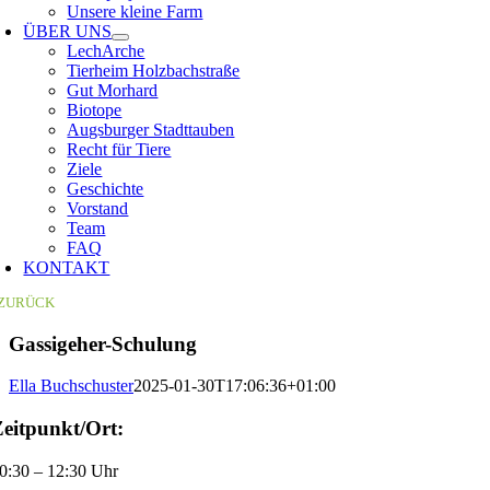
Unsere kleine Farm
ÜBER UNS
LechArche
Tierheim Holzbachstraße
Gut Morhard
Biotope
Augsburger Stadttauben
Recht für Tiere
Ziele
Geschichte
Vorstand
Team
FAQ
KONTAKT
ZURÜCK
Gassigeher-Schulung
Ella Buchschuster
2025-01-30T17:06:36+01:00
Zeitpunkt/Ort:
0:30 – 12:30 Uhr