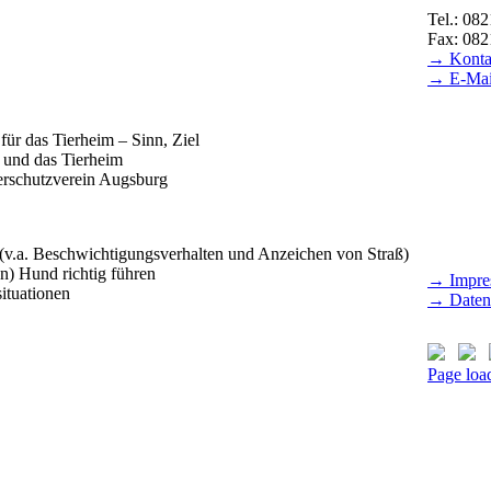
Tel.: 08
Fax: 082
→ Konta
→ E-Mai
BESUC
für das Tierheim – Sinn, Ziel
Tierheim
d und das Tierheim
Samstag 
ierschutzverein Augsburg
(außer fe
Gut Mor
Mittwoch
v.a. Beschwichtigungsverhalten und Anzeichen von Straß)
) Hund richtig führen
→ Impre
ituationen
→ Daten
Page load
Nach
oben