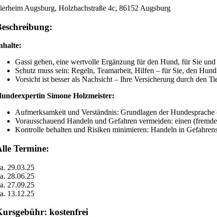
ierheim Augsburg, Holzbachstraße 4c, 86152 Augsburg
Beschreibung:
nhalte:
Gassi gehen, eine wertvolle Ergänzung für den Hund, für Sie und 
Schutz muss sein: Regeln, Teamarbeit, Hilfen – für Sie, den Hun
Vorsicht ist besser als Nachsicht – Ihre Versicherung durch den T
undeexpertin Simone Holzmeister:
Aufmerksamkeit und Verständnis: Grundlagen der Hundesprache (
Vorausschauend Handeln und Gefahren vermeiden: einen (fremden
Kontrolle behalten und Risiken minimieren: Handeln in Gefahrens
lle Termine:
a. 29.03.25
a. 28.06.25
a. 27.09.25
a. 13.12.25
Kursgebühr: kostenfrei