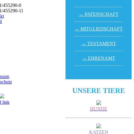
21/455290-0
1/455290-11
→ PATEN­SCHAFT
kt
l
→ MITGLIED­SCHAFT
HSZEITEN
 Lecharche
→ TESTA­MENT
und Sonntag, 14.00 - 16.00 Uhr
iertags)
→ EHREN­AMT
hard
 - Sonntag, 14.00 - 18.00 Uhr
ssum
schutz
UNSERE TIERE
 link
HUNDE
KATZEN