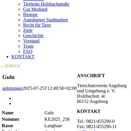
Tierheim Holzbachstraße
Gut Morhard
Biotope
Augsburger Stadttauben
Recht für Tiere
Ziele
Geschichte
Vorstand
Team
FAQ
KONTAKT
→ ZURÜCK
ANSCHRIFT
Gulu
Tierschutzverein Augsburg
apleininger
2025-07-25T12:49:58+02:00
und Umgebung e. V.
Holzbachstr. 4c
Zeige
86152 Augsburg
grösseres
Bild
KONTAKT
Name
Gulu
Nummer
KE2025_258
Tel.: 0821/455290-0
Rasse
Langhaar
Fax: 0821/455290-11