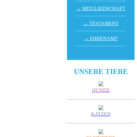
→ MITGLIED­SCHAFT
→ TESTA­MENT
→ EHREN­AMT
UNSERE TIERE
HUNDE
KATZEN