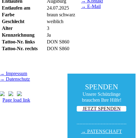
→ Kontakt
Entlaufen
Augsburg
→ E-Mail
Entlaufen am
24.07.2025
Farbe
braun schwarz
BESUCHSZEITEN
Geschlecht
weiblich
Tierheim Lecharche
Alter
3
Samstag und Sonntag,
Kennzeichnung
Ja
14.00 - 16.00 Uhr
Tattoo-Nr. links
DON S860
(außer feiertags)
Tattoo-Nr. rechts
DON S860
Gut Morhard
Mittwoch - Sonntag,
14.00 - 18.00 Uhr
→ Impressum
→ Datenschutz
SPENDEN
Unsere Schützlinge
Page load link
brauchen Ihre Hilfe!
Nach
JETZT SPENDEN
oben
→ PATEN­SCHAFT