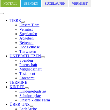
Zum
NOTFALL
SPENDEN
ZUGELAUFEN
VERMISST
Inhalt
springen
Toggle
Navigation
TIERE
Unsere Tiere
Vermisst
Zugelaufen
Abgeben
Betreuen
Doc Fellnase
Tierwissen
UNTERSTÜTZEN
Spenden
Patenschaft
Mitgliedschaft
Testament
Ehrenamt
TERMINE
KINDER
Kindergeburtstag
Schulprojekte
Unsere kleine Farm
ÜBER UNS
LechArche