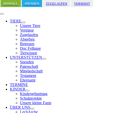
Zum
NOTFALL
SPENDEN
ZUGELAUFEN
VERMISST
Inhalt
springen
Toggle
Navigation
TIERE
Unsere Tiere
Vermisst
Zugelaufen
Abgeben
Betreuen
Doc Fellnase
Tierwissen
UNTERSTÜTZEN
Spenden
Patenschaft
Mitgliedschaft
Testament
Ehrenamt
TERMINE
KINDER
Kindergeburtstag
Schulprojekte
Unsere kleine Farm
ÜBER UNS
LechArche