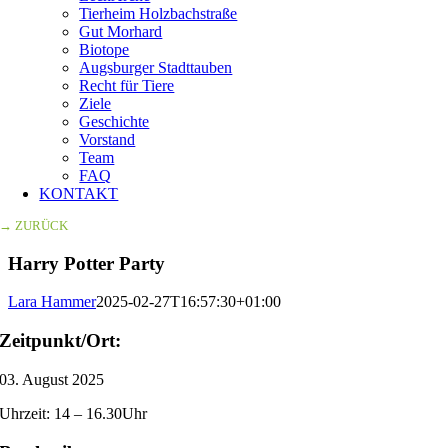
Tierheim Holzbachstraße
Gut Morhard
Biotope
Augsburger Stadttauben
Recht für Tiere
Ziele
Geschichte
Vorstand
Team
FAQ
KONTAKT
→ ZURÜCK
Harry Potter Party
Lara Hammer
2025-02-27T16:57:30+01:00
Zeitpunkt/Ort:
03. August 2025
Uhrzeit: 14 – 16.30Uhr