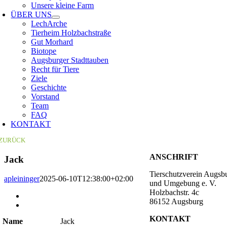
Unsere kleine Farm
ÜBER UNS
LechArche
Tierheim Holzbachstraße
Gut Morhard
Biotope
Augsburger Stadttauben
Recht für Tiere
Ziele
Geschichte
Vorstand
Team
FAQ
KONTAKT
ZURÜCK
ANSCHRIFT
Jack
Tierschutzverein Augsb
apleininger
2025-06-10T12:38:00+02:00
und Umgebung e. V.
Holzbachstr. 4c
Zeige
86152 Augsburg
grösseres
Bild
KONTAKT
Name
Jack