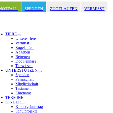
Zum
Inhalt
NOTFALL
SPENDEN
ZUGELAUFEN
VERMISST
springen
oggle
avigation
TIERE
Unsere Tiere
Vermisst
Zugelaufen
Abgeben
Betreuen
Doc Fellnase
Tierwissen
UNTERSTÜTZEN
Spenden
Patenschaft
Mitgliedschaft
Testament
Ehrenamt
TERMINE
KINDER
Kindergeburtstag
Schulprojekte