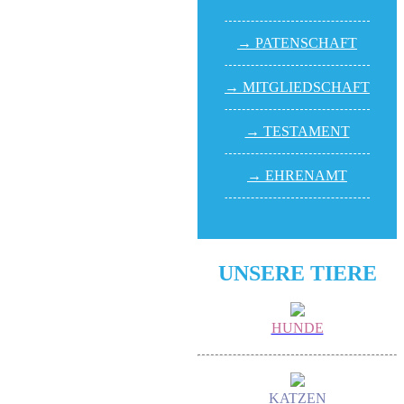
→ PATEN­SCHAFT
→ MITGLIED­SCHAFT
→ TESTA­MENT
→ EHREN­AMT
UNSERE TIERE
HUNDE
KATZEN