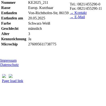
Nummer
KE2025_211
Tel.: 0821/455290-0
Rasse
Europ. Kurzhaar
Fax: 0821/455290-11
→ Kontakt
Entlaufen
Von-Richthofen-Str, 86159
→ E-Mail
Entlaufen am
20.05.2025
Farbe
Schwarz-Weiß
BESUCHSZEITEN
Geschlecht
männlich
Tierheim Lecharche
Alter
3
Samstag und Sonntag, 1
Kennzeichnung
Ja
(außer feiertags)
Microchip
276095611738775
Gut Morhard
Mittwoch - Sonntag, 14.
Impressum
Datenschutz
Page load link
Nach
oben