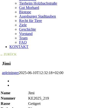
Tierheim Holzbachstraße
Gut Morhard
Biotope
Augsburger Stadttauben
Recht für Tiere
Ziele
Geschichte
Vorstand
Team
FAQ
KONTAKT
→ ZURÜCK
Jimi
apleininger
2025-06-10T12:32:18+02:00
Zeige
grösseres
Bild
Name
Jimi
Nummer
KE2025_219
Rasse
Getigert