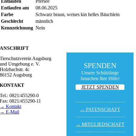
Entlaufen
Pfersee
Entlaufen am
08.06.2025
Farbe
Schwarz braun, weises kin helles Bäuchlein
Geschlecht
männlich
Kennzeichnung
Nein
ANSCHRIFT
Tierschutzverein Augsburg
und Umgebung e. V.
SPENDEN
Holzbachstr. 4c
Unsere Schützlinge
86152 Augsburg
brauchen Ihre Hilfe!
KONTAKT
JETZT SPENDEN
Tel.: 0821/455290-0
Fax: 0821/455290-11
→ Kontakt
→ PATEN­SCHAFT
→ E-Mail
BESUCHSZEITEN
→ MITGLIED­SCHAFT
Tierheim Lecharche