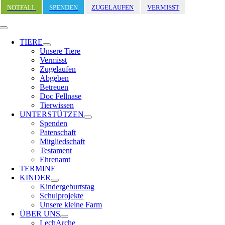
Zum
NOTFALL
SPENDEN
ZUGELAUFEN
VERMISST
Inhalt
springen
Toggle
Navigation
TIERE
Unsere Tiere
Vermisst
Zugelaufen
Abgeben
Betreuen
Doc Fellnase
Tierwissen
UNTERSTÜTZEN
Spenden
Patenschaft
Mitgliedschaft
Testament
Ehrenamt
TERMINE
KINDER
Kindergeburtstag
Schulprojekte
Unsere kleine Farm
ÜBER UNS
LechArche