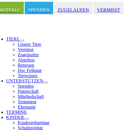
Zum
Inhalt
NOTFALL
SPENDEN
ZUGELAUFEN
VERMISST
springen
oggle
avigation
TIERE
Unsere Tiere
Vermisst
Zugelaufen
Abgeben
Betreuen
Doc Fellnase
Tierwissen
UNTERSTÜTZEN
Spenden
Patenschaft
Mitgliedschaft
Testament
Ehrenamt
TERMINE
KINDER
Kindergeburtstag
Schulprojekte