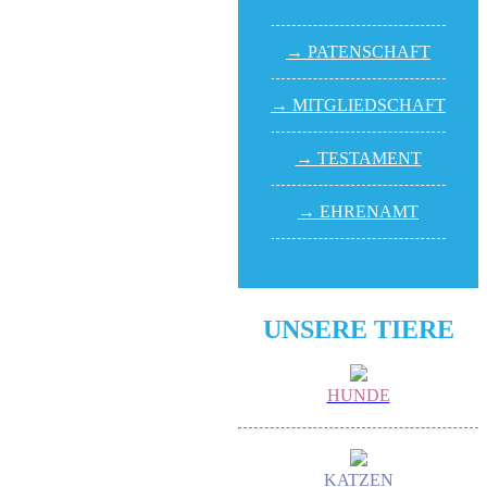
→ PATEN­SCHAFT
→ MITGLIED­SCHAFT
→ TESTA­MENT
→ EHREN­AMT
UNSERE TIERE
HUNDE
KATZEN