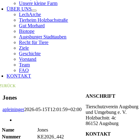
Unsere kleine Farm
ÜBER UNS
LechArche
Tierheim Holzbachstraße
Gut Morhard
Biotope
Augsburger Stadttauben
Recht für Tiere
Ziele
Geschichte
Vorstand
Team
FAQ
KONTAKT
ZURÜCK
ANSCHRIFT
Jones
Tierschutzverein Augsburg
apleininger
2026-05-15T12:01:59+02:00
und Umgebung e. V.
Holzbachstr. 4c
Zeige
86152 Augsburg
grösseres
Name
Jones
Bild
KONTAKT
Nummer
KE2026_442