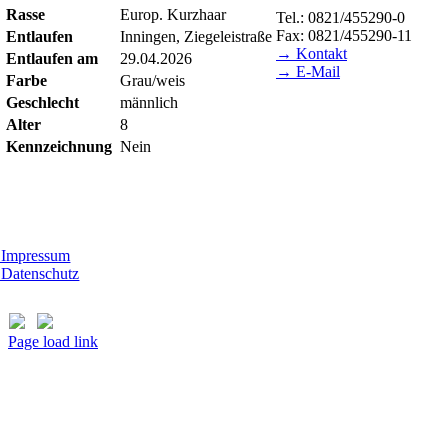
Rasse
Europ. Kurzhaar
Tel.: 0821/455290-0
Fax: 0821/455290-11
Entlaufen
Inningen, Ziegeleistraße
→ Kontakt
Entlaufen am
29.04.2026
→ E-Mail
Farbe
Grau/weis
Geschlecht
männlich
BESUCHSZEITEN
Alter
8
Tierheim Lecharche
Kennzeichnung
Nein
Samstag und Sonntag, 14.0
(außer feiertags)
t Morhard
ttwoch - Sonntag, 14.00 - 18.00 Uhr
Impressum
Datenschutz
Page load link
Nach
oben