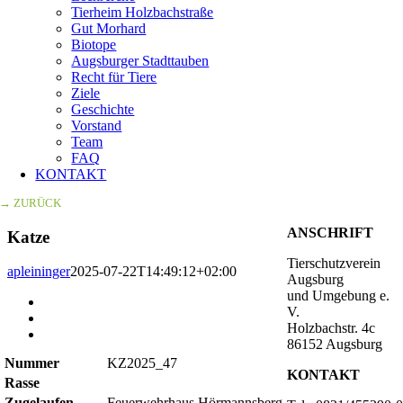
Tierheim Holzbachstraße
Gut Morhard
Biotope
Augsburger Stadttauben
Recht für Tiere
Ziele
Geschichte
Vorstand
Team
FAQ
KONTAKT
→ ZURÜCK
ANSCHRIFT
Katze
Tierschutzverein
apleininger
2025-07-22T14:49:12+02:00
Augsburg
und Umgebung e.
Zeige
V.
grösseres
Holzbachstr. 4c
Bild
86152 Augsburg
Nummer
KZ2025_47
KONTAKT
Rasse
Zugelaufen
Feuerwehrhaus Hörmannsberg