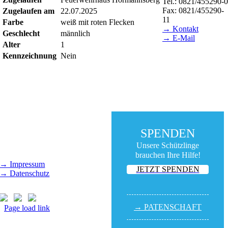
Tel.: 0821/455290-0
Fax: 0821/455290-
Zugelaufen am
22.07.2025
11
Farbe
weiß mit roten Flecken
→ Kontakt
Geschlecht
männlich
→ E-Mail
Alter
1
BESUCHSZEITEN
Kennzeichnung
Nein
Tierheim Lecharche
Samstag und
Sonntag,
14.00 - 16.00 Uhr
(außer feiertags)
Gut Morhard
SPENDEN
Mittwoch - Sonntag,
Unsere Schützlinge
14.00 - 18.00 Uhr
brauchen Ihre Hilfe!
→ Impressum
JETZT SPENDEN
→ Datenschutz
→ PATEN­SCHAFT
Page load link
Nach
oben