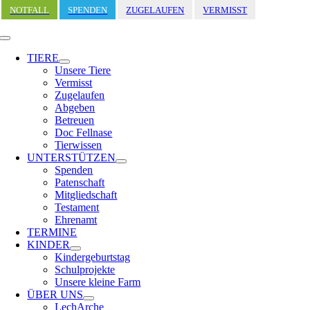
Zum
NOTFALL
SPENDEN
ZUGELAUFEN
VERMISST
Inhalt
springen
Toggle
Navigation
TIERE
Unsere Tiere
Vermisst
Zugelaufen
Abgeben
Betreuen
Doc Fellnase
Tierwissen
UNTERSTÜTZEN
Spenden
Patenschaft
Mitgliedschaft
Testament
Ehrenamt
TERMINE
KINDER
Kindergeburtstag
Schulprojekte
Unsere kleine Farm
ÜBER UNS
LechArche