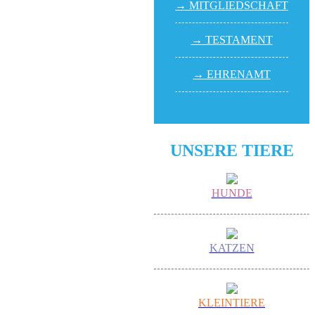
→ MITGLIED­SCHAFT
→ TESTA­MENT
→ EHREN­AMT
UNSERE TIERE
HUNDE
KATZEN
KLEINTIERE