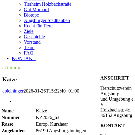
Tierheim Holzbachstraße
Gut Morhard
Biotope
Augsburger Stadttauben
Recht für Tiere
Ziele
Geschichte
Vorstand
Team
FAQ
KONTAKT
→ ZURÜCK
ANSCHRIFT
Katze
Tierschutzverein
apleininger
2026-01-26T15:22:40+01:00
Augsburg
und Umgebung e.
Zeige
V.
grösseres
Holzbachstr. 4c
Name
Katze
Bild
86152 Augsburg
Nummer
KZ2026_63
Rasse
Europ. Kurzhaar
KONTAKT
Zugelaufen
86199 Augsburg-Inningen