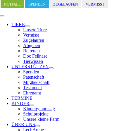
Zum
NOTFALL
SPENDEN
ZUGELAUFEN
VERMISST
Inhalt
springen
Toggle
Navigation
TIERE
Unsere Tiere
Vermisst
Zugelaufen
Abgeben
Betreuen
Doc Fellnase
Tierwissen
UNTERSTÜTZEN
Spenden
Patenschaft
Mitgliedschaft
Testament
Ehrenamt
TERMINE
KINDER
Kindergeburtstag
Schulprojekte
Unsere kleine Farm
ÜBER UNS
LechArche