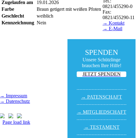
Tel.:
Zugelaufen am
19.01.2026
0821/455290-0
Farbe
Braun getigert mit weißen Pfoten
Fax:
Geschlecht
weiblich
0821/455290-11
Kennzeichnung
Nein
→ Kontakt
→ E-Mail
BESUCHSZEITEN
Tierheim Lecharche
SPENDEN
Samstag und Sonntag,
14.00 - 16.00 Uhr
Unsere Schützlinge
(außer feiertags)
brauchen Ihre Hilfe!
JETZT SPENDEN
Gut Morhard
Mittwoch - Sonntag,
14.00 - 18.00 Uhr
→ Impressum
→ PATEN­SCHAFT
→ Datenschutz
→ MITGLIED­SCHAFT
Page load link
→ TESTA­MENT
Nach
oben