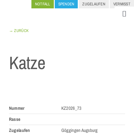
Zum
NOTFALL
SPENDEN
ZUGELAUFEN
VERMISST
Inhalt
Togg
springen
Navi
TIERE
→ ZURÜCK
UNTE
Katze
TERM
Zeige
KIND
grösseres
Bild
Nummer
KZ2026_73
ÜBER
Rasse
KONT
Zugelaufen
Göggingen Augsburg