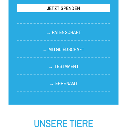
JETZT SPENDEN
→ PATEN­SCHAFT
→ MITGLIED­SCHAFT
→ TESTA­MENT
→ EHREN­AMT
UNSERE TIERE