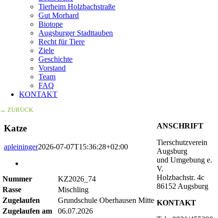
Tierheim Holzbachstraße
Gut Morhard
Biotope
Augsburger Stadttauben
Recht für Tiere
Ziele
Geschichte
Vorstand
Team
FAQ
KONTAKT
→ ZURÜCK
ANSCHRIFT
Katze
Tierschutzverein
apleininger
2026-07-07T15:36:28+02:00
Augsburg
und Umgebung e.
Zeige
V.
grösseres
Holzbachstr. 4c
Nummer
KZ2026_74
Bild
86152 Augsburg
Rasse
Mischling
Zugelaufen
Grundschule Oberhausen Mitte
KONTAKT
Zugelaufen am
06.07.2026