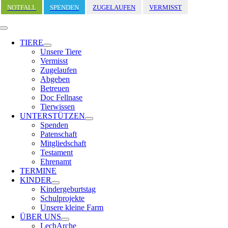
Zum
NOTFALL
SPENDEN
ZUGELAUFEN
VERMISST
Inhalt
springen
Toggle
Navigation
TIERE
Unsere Tiere
Vermisst
Zugelaufen
Abgeben
Betreuen
Doc Fellnase
Tierwissen
UNTERSTÜTZEN
Spenden
Patenschaft
Mitgliedschaft
Testament
Ehrenamt
TERMINE
KINDER
Kindergeburtstag
Schulprojekte
Unsere kleine Farm
ÜBER UNS
LechArche