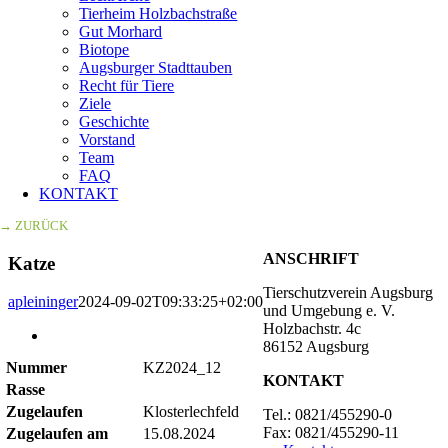
Tierheim Holzbachstraße
Gut Morhard
Biotope
Augsburger Stadttauben
Recht für Tiere
Ziele
Geschichte
Vorstand
Team
FAQ
KONTAKT
→ ZURÜCK
ANSCHRIFT
Katze
Tierschutzverein Augsburg
apleininger
2024-09-02T09:33:25+02:00
und Umgebung e. V.
Holzbachstr. 4c
Zeige
86152 Augsburg
grösseres
Nummer
KZ2024_12
Bild
KONTAKT
Rasse
Zugelaufen
Klosterlechfeld
Tel.: 0821/455290-0
Fax: 0821/455290-11
Zugelaufen am
15.08.2024