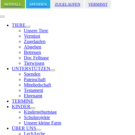
Zum
NOTFALL
SPENDEN
ZUGELAUFEN
VERMISST
Inhalt
springen
Toggle
Navigation
TIERE
Unsere Tiere
Vermisst
Zugelaufen
Abgeben
Betreuen
Doc Fellnase
Tierwissen
UNTERSTÜTZEN
Spenden
Patenschaft
Mitgliedschaft
Testament
Ehrenamt
TERMINE
KINDER
Kindergeburtstag
Schulprojekte
Unsere kleine Farm
ÜBER UNS
LechArche