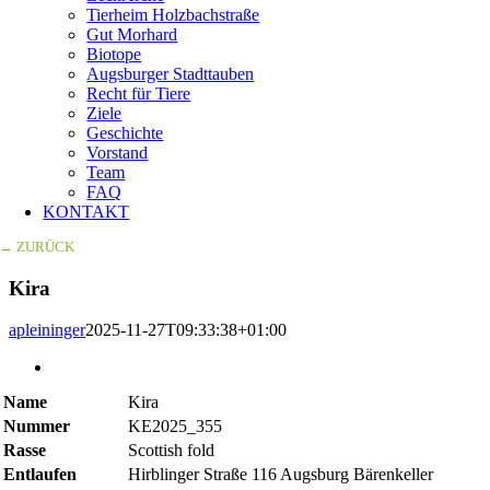
Tierheim Holzbachstraße
Gut Morhard
Biotope
Augsburger Stadttauben
Recht für Tiere
Ziele
Geschichte
Vorstand
Team
FAQ
KONTAKT
→ ZURÜCK
Kira
apleininger
2025-11-27T09:33:38+01:00
Zeige
grösseres
Name
Kira
Bild
Nummer
KE2025_355
Rasse
Scottish fold
Entlaufen
Hirblinger Straße 116 Augsburg Bärenkeller