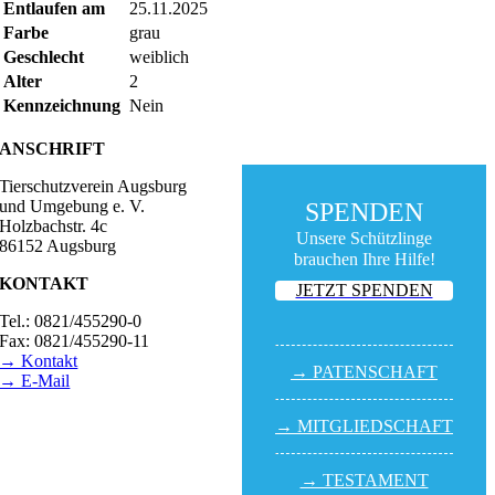
Entlaufen am
25.11.2025
Farbe
grau
Geschlecht
weiblich
Alter
2
Kennzeichnung
Nein
ANSCHRIFT
Tierschutzverein Augsburg
und Umgebung e. V.
SPENDEN
Holzbachstr. 4c
Unsere Schützlinge
86152 Augsburg
brauchen Ihre Hilfe!
KONTAKT
JETZT SPENDEN
Tel.: 0821/455290-0
Fax: 0821/455290-11
→ Kontakt
→ PATEN­SCHAFT
→ E-Mail
BESUCHSZEITEN
→ MITGLIED­SCHAFT
Tierheim Lecharche
Samstag und Sonntag,
→ TESTA­MENT
14.00 - 16.00 Uhr