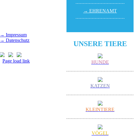
(außer feiertags)
→ EHREN­AMT
Gut Morhard
Mittwoch - Sonntag,
14.00 - 18.00 Uhr
→ Impressum
→ Datenschutz
UNSERE TIERE
Page load link
HUNDE
Nach
oben
KATZEN
KLEINTIERE
VÖGEL