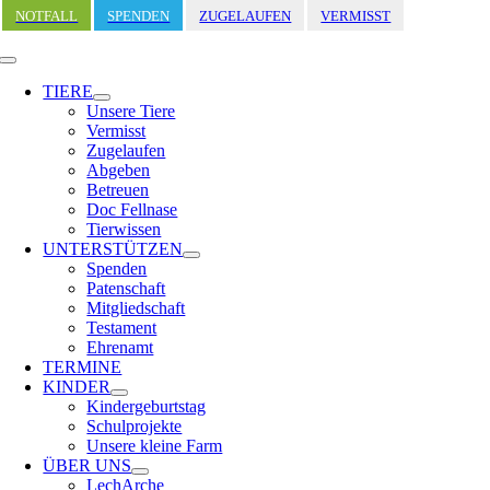
Zum
NOTFALL
SPENDEN
ZUGELAUFEN
VERMISST
Inhalt
springen
Toggle
Navigation
TIERE
Unsere Tiere
Vermisst
Zugelaufen
Abgeben
Betreuen
Doc Fellnase
Tierwissen
UNTERSTÜTZEN
Spenden
Patenschaft
Mitgliedschaft
Testament
Ehrenamt
TERMINE
KINDER
Kindergeburtstag
Schulprojekte
Unsere kleine Farm
ÜBER UNS
LechArche