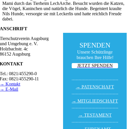
Mami durch das Tierheim LechArche. Besucht wurden die Katzen,
die Vögel, Kaninchen und natürlich die Hunde. Begeistert kraulte
Nils Hunde, versorgte sie mit Leckerlis und hatte reichlich Freude
dabei.
ANSCHRIFT
Tierschutzverein Augsburg
und Umgebung e. V.
SPENDEN
Holzbachstr. 4c
Unsere Schützlinge
86152 Augsburg
brauchen Ihre Hilfe!
KONTAKT
JETZT SPENDEN
Tel.: 0821/455290-0
Fax: 0821/455290-11
→ Kontakt
→ PATEN­SCHAFT
→ E-Mail
BESUCHSZEITEN
→ MITGLIED­SCHAFT
Tierheim Lecharche
Samstag und Sonntag,
→ TESTA­MENT
14.00 - 16.00 Uhr
(außer feiertags)