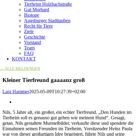
Tierheim Holzbachstraße
Gut Morhard
Biotope
Augsburger Stadttauben
Recht für Tiere
Ziele
Geschichte
Vorstand
Team
FAQ
KONTAKT
→ ALLE MELDUNGEN
Kleiner Tierfreund gaaaanz groß
Lara Hammer
2025-05-09T10:27:39+02:00
Zeige
grösseres
Nils, 5 Jahre alt, ein großer, ein echter Tierfreund. „Den Hunden im
Bild
Tierheim soll es genauso gut gehen wie meinem Hund“. Gesagt,
getan. Nils gestaltete Murmelbilder, verkaufte diese und spendete die
Einnahmen seinen Freunden im Tierheim. Vorsitzender Heinz Paula
war von dieser großartigen Idee begeistert, führte Nils und seine