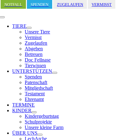
Zum
NOTFALL
SPENDEN
ZUGELAUFEN
VERMISST
Inhalt
springen
Toggle
Navigation
TIERE
Unsere Tiere
Vermisst
Zugelaufen
Abgeben
Betreuen
Doc Fellnase
Tierwissen
UNTERSTÜTZEN
Spenden
Patenschaft
Mitgliedschaft
Testament
Ehrenamt
TERMINE
KINDER
Kindergeburtstag
Schulprojekte
Unsere kleine Farm
ÜBER UNS
LechArche