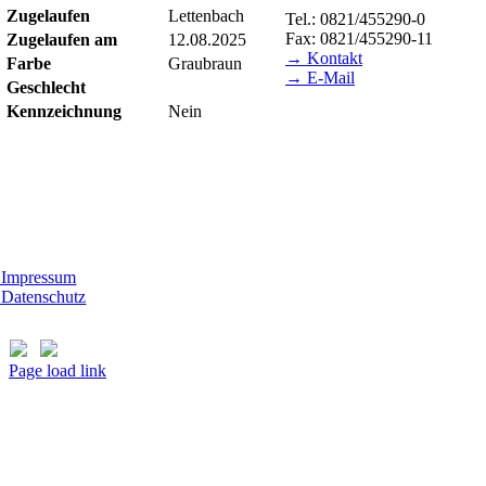
Zugelaufen
Lettenbach
Tel.: 0821/455290-0
Fax: 0821/455290-11
Zugelaufen am
12.08.2025
→ Kontakt
Farbe
Graubraun
→ E-Mail
Geschlecht
Kennzeichnung
Nein
BESUCHSZEITEN
Tierheim Lecharche
mstag und Sonntag, 14.00 - 16.00 Uhr
ßer feiertags)
t Morhard
ttwoch - Sonntag, 14.00 - 18.00 Uhr
Impressum
Datenschutz
Page load link
Nach
oben