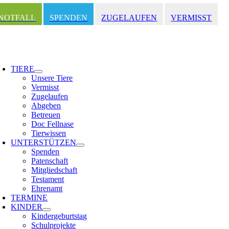
Zum
Inhalt
NOTFALL
SPENDEN
ZUGELAUFEN
VERMISST
springen
oggle
avigation
TIERE
Unsere Tiere
Vermisst
Zugelaufen
Abgeben
Betreuen
Doc Fellnase
Tierwissen
UNTERSTÜTZEN
Spenden
Patenschaft
Mitgliedschaft
Testament
Ehrenamt
TERMINE
KINDER
Kindergeburtstag
Schulprojekte