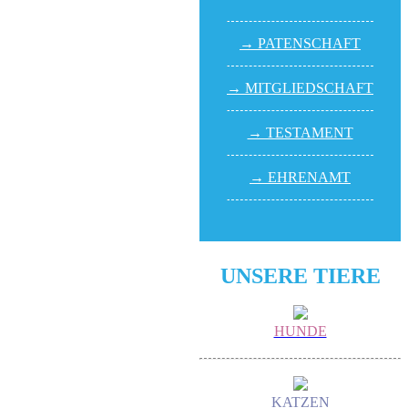
→ PATEN­SCHAFT
→ MITGLIED­SCHAFT
→ TESTA­MENT
→ EHREN­AMT
UNSERE TIERE
HUNDE
KATZEN