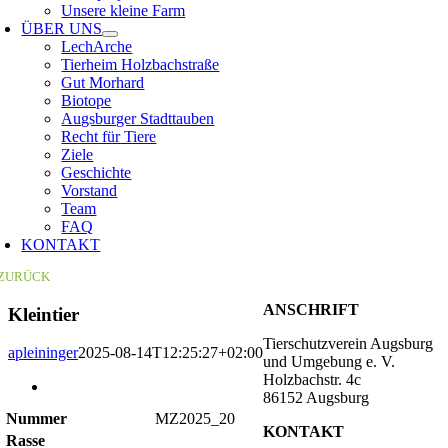
Unsere kleine Farm
ÜBER UNS
LechArche
Tierheim Holzbachstraße
Gut Morhard
Biotope
Augsburger Stadttauben
Recht für Tiere
Ziele
Geschichte
Vorstand
Team
FAQ
KONTAKT
ZURÜCK
ANSCHRIFT
Kleintier
Tierschutzverein Augsburg
apleininger
2025-08-14T12:25:27+02:00
und Umgebung e. V.
Holzbachstr. 4c
Zeige
86152 Augsburg
grösseres
Nummer
MZ2025_20
Bild
KONTAKT
Rasse