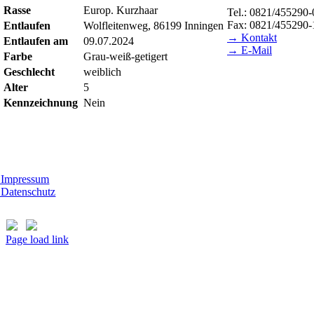
Rasse
Europ. Kurzhaar
Tel.: 0821/455290-
Fax: 0821/455290-
Entlaufen
Wolfleitenweg, 86199 Inningen
→ Kontakt
Entlaufen am
09.07.2024
→ E-Mail
Farbe
Grau-weiß-getigert
Geschlecht
weiblich
BESUCHSZEITE
Alter
5
Tierheim Lecharche
Kennzeichnung
Nein
Samstag und Sonnta
(außer feiertags)
t Morhard
ttwoch - Sonntag, 14.00 - 18.00 Uhr
Impressum
Datenschutz
Page load link
Nach
oben