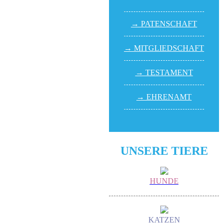
→ PATEN­SCHAFT
→ MITGLIED­SCHAFT
→ TESTA­MENT
→ EHREN­AMT
UNSERE TIERE
HUNDE
KATZEN