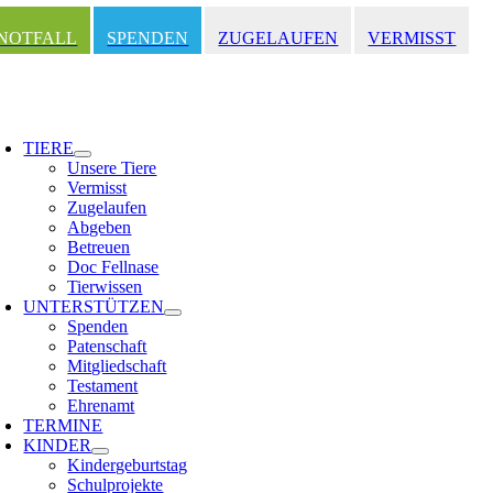
Zum
Inhalt
NOTFALL
SPENDEN
ZUGELAUFEN
VERMISST
springen
oggle
avigation
TIERE
Unsere Tiere
Vermisst
Zugelaufen
Abgeben
Betreuen
Doc Fellnase
Tierwissen
UNTERSTÜTZEN
Spenden
Patenschaft
Mitgliedschaft
Testament
Ehrenamt
TERMINE
KINDER
Kindergeburtstag
Schulprojekte