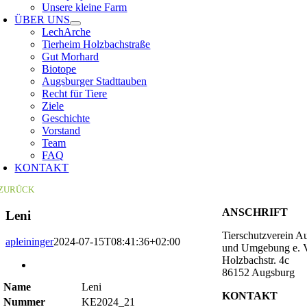
Unsere kleine Farm
ÜBER UNS
LechArche
Tierheim Holzbachstraße
Gut Morhard
Biotope
Augsburger Stadttauben
Recht für Tiere
Ziele
Geschichte
Vorstand
Team
FAQ
KONTAKT
ZURÜCK
ANSCHRIFT
Leni
Tierschutzverein A
apleininger
2024-07-15T08:41:36+02:00
und Umgebung e. 
Holzbachstr. 4c
Zeige
86152 Augsburg
grösseres
Name
Leni
Bild
KONTAKT
Nummer
KE2024_21