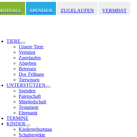
Zum
Inhalt
NOTFALL
SPENDEN
ZUGELAUFEN
VERMISST
springen
oggle
avigation
TIERE
Unsere Tiere
Vermisst
Zugelaufen
Abgeben
Betreuen
Doc Fellnase
Tierwissen
UNTERSTÜTZEN
Spenden
Patenschaft
Mitgliedschaft
Testament
Ehrenamt
TERMINE
KINDER
Kindergeburtstag
Schulprojekte