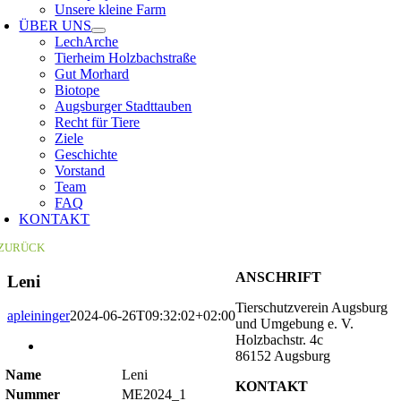
Unsere kleine Farm
ÜBER UNS
LechArche
Tierheim Holzbachstraße
Gut Morhard
Biotope
Augsburger Stadttauben
Recht für Tiere
Ziele
Geschichte
Vorstand
Team
FAQ
KONTAKT
ZURÜCK
ANSCHRIFT
Leni
Tierschutzverein Augsburg
apleininger
2024-06-26T09:32:02+02:00
und Umgebung e. V.
Holzbachstr. 4c
Zeige
86152 Augsburg
grösseres
Name
Leni
Bild
KONTAKT
Nummer
ME2024_1