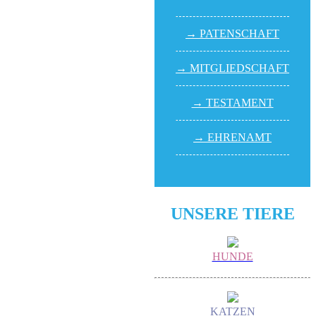
→ PATEN­SCHAFT
→ MITGLIED­SCHAFT
→ TESTA­MENT
→ EHREN­AMT
UNSERE TIERE
HUNDE
KATZEN