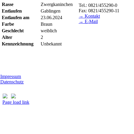
Rasse
Zwergkaninchen
Tel.: 0821/455290-0
Fax: 0821/455290-11
Entlaufen
Gablingen
→ Kontakt
Entlaufen am
23.06.2024
→ E-Mail
Farbe
Braun
Geschlecht
weiblich
BESUCHSZEITEN
Alter
2
Tierheim Lecharche
Kennzeichnung
Unbekannt
Samstag und Sonntag, 14.00 
(außer feiertags)
t Morhard
ttwoch - Sonntag, 14.00 - 18.00 Uhr
Impressum
Datenschutz
Page load link
Nach
oben