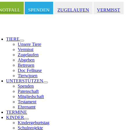
Zum
Inhalt
NOTFALL
SPENDEN
ZUGELAUFEN
VERMISST
springen
oggle
avigation
TIERE
Unsere Tiere
Vermisst
Zugelaufen
Abgeben
Betreuen
Doc Fellnase
Tierwissen
UNTERSTÜTZEN
Spenden
Patenschaft
Mitgliedschaft
Testament
Ehrenamt
TERMINE
KINDER
Kindergeburtstag
Schulprojekte