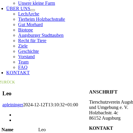
Unsere kleine Farm
ÜBER UNS
LechArche
Tierheim Holzbachstraße
Gut Morhard
Biotope
Augsburger Stadttauben
Recht für Tiere
Ziele
Geschichte
Vorstand
Team
FAQ
KONTAKT
ZURÜCK
ANSCHRIFT
Leo
Tierschutzverein Augs
apleininger
2024-12-12T13:10:32+01:00
und Umgebung e. V.
Holzbachstr. 4c
Zeige
86152 Augsburg
grösseres
Bild
KONTAKT
Name
Leo