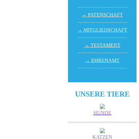
→ PATEN­SCHAFT
→ MITGLIED­SCHAFT
→ TESTA­MENT
→ EHREN­AMT
UNSERE TIERE
HUNDE
KATZEN