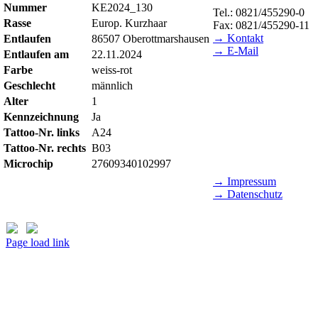
Nummer
KE2024_130
Tel.: 0821/455290-0
Rasse
Europ. Kurzhaar
Fax: 0821/455290-11
→ Kontakt
Entlaufen
86507 Oberottmarshausen
→ E-Mail
Entlaufen am
22.11.2024
Farbe
weiss-rot
BESUCHSZEITEN
Geschlecht
männlich
Tierheim Lecharche
Alter
1
Samstag und Sonntag, 
Kennzeichnung
Ja
(außer feiertags)
Tattoo-Nr. links
A24
Gut Morhard
Tattoo-Nr. rechts
B03
Mittwoch - Sonntag, 14
Microchip
27609340102997
→ Impressum
→ Datenschutz
Page load link
Nach
oben