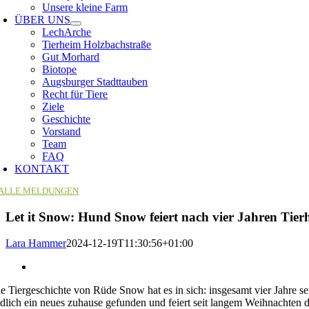
Unsere kleine Farm
ÜBER UNS
LechArche
Tierheim Holzbachstraße
Gut Morhard
Biotope
Augsburger Stadttauben
Recht für Tiere
Ziele
Geschichte
Vorstand
Team
FAQ
KONTAKT
ALLE MELDUNGEN
Let it Snow: Hund Snow feiert nach vier Jahren Tie
Lara Hammer
2024-12-19T11:30:56+01:00
Zeige
grösseres
e Tiergeschichte von Rüde Snow hat es in sich: insgesamt vier Jahre 
Bild
dlich ein neues zuhause gefunden und feiert seit langem Weihnachten 