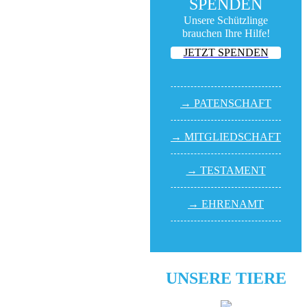
SPENDEN
Unsere Schützlinge
brauchen Ihre Hilfe!
JETZT SPENDEN
→ PATEN­SCHAFT
→ MITGLIED­SCHAFT
→ TESTA­MENT
→ EHREN­AMT
UNSERE TIERE