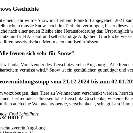
nows Geschichte
t einem Jahr wurde Snow im Tierheim Frankfurt abgegeben. 2021 kam 
ihnachten musste Snow noch im Tierheim verbringen, bis er dieses Jah
che nach einer neuen Bleibe eine Herausforderung dar. Ursprünglich 
hutzhund viel Auslauf und selbstständige Aufgaben. Glücklicherweise 
d ihren rassetypischen Merkmalen und Bedürfnissen.
Alle freuen sich sehr für Snow“
inz Paula, Vorsitzender des Tierschutzvereins Augsburg: „Alle freuen 
tarbeitern vermisst wird.“ Snow ist ein gemütlicher, gutmütiger und 
euvermittlungsstopp vom 21.12.2024 bis zum 02.01.20
 vorzubeugen, dass Tiere zu Weihnachten verschenkt werden, herrsc
nnen Tierfreunde stattdessen tolle Tierschutz-Geschenke, wie eine Pat
türlich auch eine Weihnachtsspende, verschenken“, schlägt Lara Hamm
tos: Fred Schöllhorn
NSCHRIFT
erschutzverein Augsburg