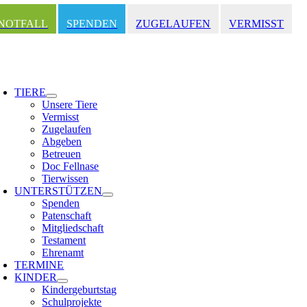
Zum
Inhalt
NOTFALL
SPENDEN
ZUGELAUFEN
VERMISST
springen
oggle
avigation
TIERE
Unsere Tiere
Vermisst
Zugelaufen
Abgeben
Betreuen
Doc Fellnase
Tierwissen
UNTERSTÜTZEN
Spenden
Patenschaft
Mitgliedschaft
Testament
Ehrenamt
TERMINE
KINDER
Kindergeburtstag
Schulprojekte