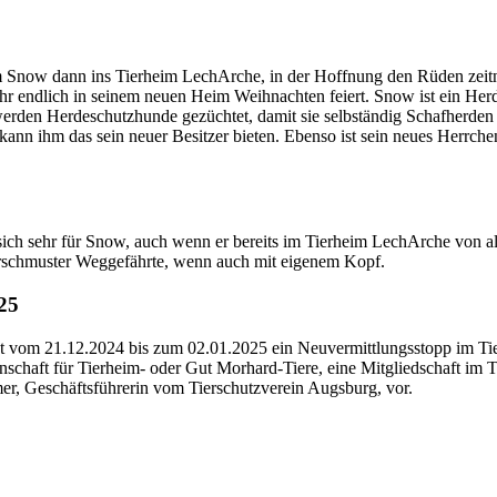
Snow dann ins Tierheim LechArche, in der Hoffnung den Rüden zeitna
r endlich in seinem neuen Heim Weihnachten feiert. Snow ist ein Herd
werden Herdeschutzhunde gezüchtet, damit sie selbständig Schafherden
kann ihm das sein neuer Besitzer bieten. Ebenso ist sein neues Herrc
sich sehr für Snow, auch wenn er bereits im Tierheim LechArche von al
verschmuster Weggefährte, wenn auch mit eigenem Kopf.
25
ht vom 21.12.2024 bis zum 02.01.2025 ein Neuvermittlungsstopp im 
enschaft für Tierheim- oder Gut Morhard-Tiere, eine Mitgliedschaft im 
er, Geschäftsführerin vom Tierschutzverein Augsburg, vor.