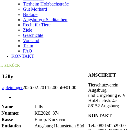
Tierheim Holzbachstraße
Gut Morhard
Biotope
Augsburger Stadttauben
Recht für Tiere
Ziele
Geschichte
Vorstand
Team
FAQ
KONTAKT
→ ZURÜCK
ANSCHRIFT
Lilly
Tierschutzverein
apleininger
2026-02-20T12:00:56+01:00
Augsburg
und Umgebung e. V.
Zeige
Holzbachstr. 4c
grösseres
86152 Augsburg
Name
Lilly
Bild
Nummer
KE2026_374
KONTAKT
Rasse
Europ. Kurzhaar
Tel.: 0821/455290-0
Entlaufen
Augsburg Haunstetten Süd