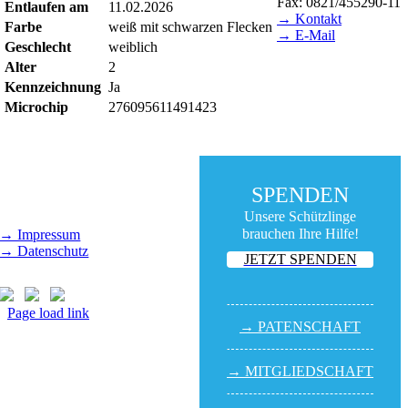
Fax: 0821/455290-11
Entlaufen am
11.02.2026
→ Kontakt
Farbe
weiß mit schwarzen Flecken
→ E-Mail
Geschlecht
weiblich
BESUCHSZEITEN
Alter
2
Kennzeichnung
Ja
Tierheim Lecharche
Microchip
276095611491423
Samstag und Sonntag,
14.00 - 16.00 Uhr
(außer feiertags)
Gut Morhard
Mittwoch - Sonntag,
SPENDEN
14.00 - 18.00 Uhr
Unsere Schützlinge
brauchen Ihre Hilfe!
→ Impressum
→ Datenschutz
JETZT SPENDEN
Page load link
→ PATEN­SCHAFT
Nach
oben
→ MITGLIED­SCHAFT