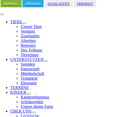
Zum
NOTFALL
SPENDEN
ZUGELAUFEN
VERMISST
Inhalt
springen
Toggle
Navigation
TIERE
Unsere Tiere
Vermisst
Zugelaufen
Abgeben
Betreuen
Doc Fellnase
Tierwissen
UNTERSTÜTZEN
Spenden
Patenschaft
Mitgliedschaft
Testament
Ehrenamt
TERMINE
KINDER
Kindergeburtstag
Schulprojekte
Unsere kleine Farm
ÜBER UNS
LechArche