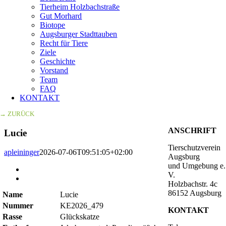
Tierheim Holzbachstraße
Gut Morhard
Biotope
Augsburger Stadttauben
Recht für Tiere
Ziele
Geschichte
Vorstand
Team
FAQ
KONTAKT
→ ZURÜCK
ANSCHRIFT
Lucie
Tierschutzverein
apleininger
2026-07-06T09:51:05+02:00
Augsburg
und Umgebung e.
Zeige
V.
grösseres
Holzbachstr. 4c
Bild
86152 Augsburg
Name
Lucie
Nummer
KE2026_479
KONTAKT
Rasse
Glückskatze