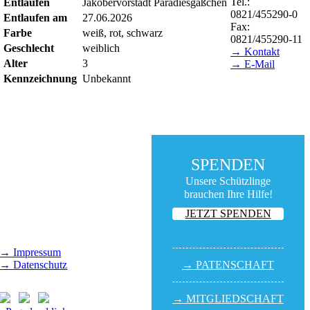
Tel.:
Entlaufen
Jakobervorstadt Paradiesgäßchen
0821/455290-0
Entlaufen am
27.06.2026
Fax:
Farbe
weiß, rot, schwarz
0821/455290-11
Geschlecht
weiblich
→ Kontakt
Alter
3
→ E-Mail
Kennzeichnung
Unbekannt
BESUCHSZEITEN
Tierheim Lecharche
Samstag und Sonntag,
SPENDEN
14.00 - 16.00 Uhr
Unsere Schützlinge
(außer feiertags)
brauchen Ihre Hilfe!
Gut Morhard
JETZT SPENDEN
Mittwoch - Sonntag,
14.00 - 18.00 Uhr
→ Impressum
→ Datenschutz
→ PATEN­SCHAFT
→ MITGLIED­SCHAFT