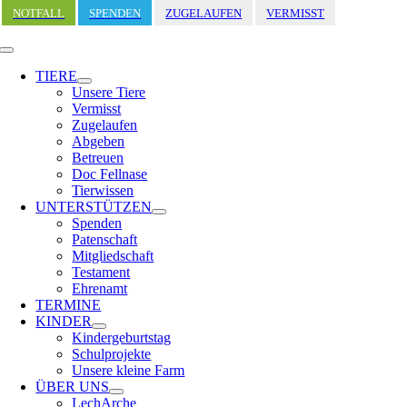
Zum
NOTFALL
SPENDEN
ZUGELAUFEN
VERMISST
Inhalt
springen
Toggle
Navigation
TIERE
Unsere Tiere
Vermisst
Zugelaufen
Abgeben
Betreuen
Doc Fellnase
Tierwissen
UNTERSTÜTZEN
Spenden
Patenschaft
Mitgliedschaft
Testament
Ehrenamt
TERMINE
KINDER
Kindergeburtstag
Schulprojekte
Unsere kleine Farm
ÜBER UNS
LechArche