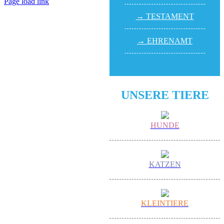
Page load link
Nach
→ TESTA­MENT
oben
→ EHREN­AMT
UNSERE TIERE
HUNDE
KATZEN
KLEINTIERE