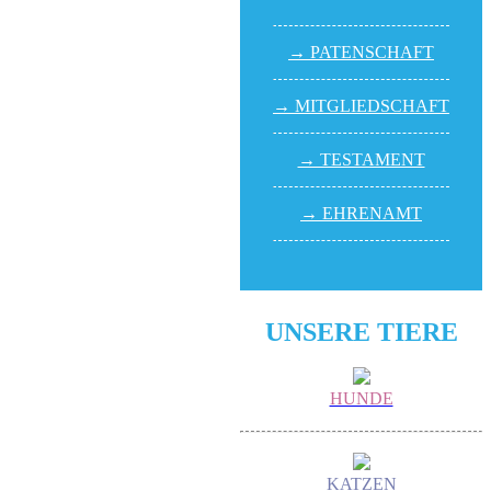
→ PATEN­SCHAFT
→ MITGLIED­SCHAFT
→ TESTA­MENT
→ EHREN­AMT
UNSERE TIERE
HUNDE
KATZEN