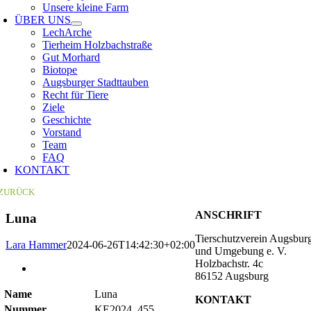
Unsere kleine Farm
ÜBER UNS
LechArche
Tierheim Holzbachstraße
Gut Morhard
Biotope
Augsburger Stadttauben
Recht für Tiere
Ziele
Geschichte
Vorstand
Team
FAQ
KONTAKT
ZURÜCK
ANSCHRIFT
Luna
Tierschutzverein Augsbur
Lara Hammer
2024-06-26T14:42:30+02:00
und Umgebung e. V.
Holzbachstr. 4c
Zeige
86152 Augsburg
grösseres
Bild
Name
Luna
KONTAKT
Nummer
KE2024_455