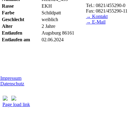
Tel.: 0821/455290-0
Rasse
EKH
Fax: 0821/455290-11
Farbe
Schildpatt
→ Kontakt
Geschlecht
weiblich
→ E-Mail
Alter
2 Jahre
BESUCHSZEITEN
Entlaufen
Augsburg 86161
Entlaufen am
02.06.2024
Tierheim Lecharche
mstag und Sonntag, 14.00 - 16.00 Uhr
ßer feiertags)
t Morhard
ttwoch - Sonntag, 14.00 - 18.00 Uhr
Impressum
Datenschutz
Page load link
Nach
oben