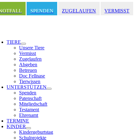
Zum
Inhalt
NOTFALL
SPENDEN
ZUGELAUFEN
VERMISST
springen
oggle
avigation
TIERE
Unsere Tiere
Vermisst
Zugelaufen
Abgeben
Betreuen
Doc Fellnase
Tierwissen
UNTERSTÜTZEN
Spenden
Patenschaft
Mitgliedschaft
Testament
Ehrenamt
TERMINE
KINDER
Kindergeburtstag
Schulprojekte