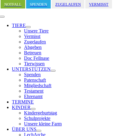
Zum
NOTFALL
SPENDEN
ZUGELAUFEN
VERMISST
Inhalt
springen
Toggle
Navigation
TIERE
Unsere Tiere
Vermisst
Zugelaufen
Abgeben
Betreuen
Doc Fellnase
Tierwissen
UNTERSTÜTZEN
Spenden
Patenschaft
Mitgliedschaft
Testament
Ehrenamt
TERMINE
KINDER
Kindergeburtstag
Schulprojekte
Unsere kleine Farm
ÜBER UNS
LechArche