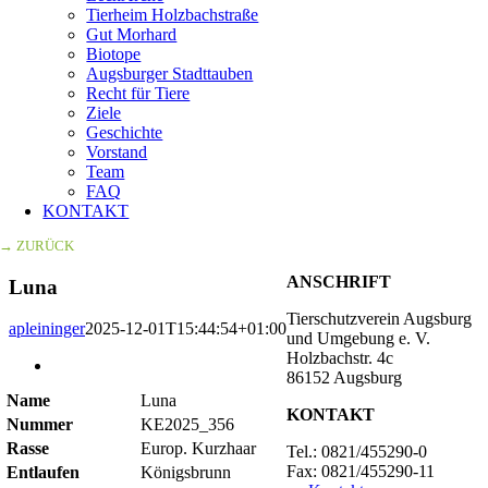
Tierheim Holzbachstraße
Gut Morhard
Biotope
Augsburger Stadttauben
Recht für Tiere
Ziele
Geschichte
Vorstand
Team
FAQ
KONTAKT
→ ZURÜCK
ANSCHRIFT
Luna
Tierschutzverein Augsburg
apleininger
2025-12-01T15:44:54+01:00
und Umgebung e. V.
Holzbachstr. 4c
Zeige
86152 Augsburg
grösseres
Name
Luna
Bild
KONTAKT
Nummer
KE2025_356
Rasse
Europ. Kurzhaar
Tel.: 0821/455290-0
Fax: 0821/455290-11
Entlaufen
Königsbrunn