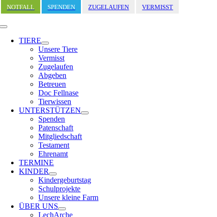
Zum
NOTFALL
SPENDEN
ZUGELAUFEN
VERMISST
Inhalt
springen
Toggle
Navigation
TIERE
Unsere Tiere
Vermisst
Zugelaufen
Abgeben
Betreuen
Doc Fellnase
Tierwissen
UNTERSTÜTZEN
Spenden
Patenschaft
Mitgliedschaft
Testament
Ehrenamt
TERMINE
KINDER
Kindergeburtstag
Schulprojekte
Unsere kleine Farm
ÜBER UNS
LechArche