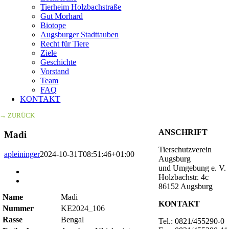
Tierheim Holzbachstraße
Gut Morhard
Biotope
Augsburger Stadttauben
Recht für Tiere
Ziele
Geschichte
Vorstand
Team
FAQ
KONTAKT
→ ZURÜCK
ANSCHRIFT
Madi
Tierschutzverein
apleininger
2024-10-31T08:51:46+01:00
Augsburg
und Umgebung e. V.
Zeige
Holzbachstr. 4c
grösseres
86152 Augsburg
Bild
Name
Madi
KONTAKT
Nummer
KE2024_106
Rasse
Bengal
Tel.: 0821/455290-0